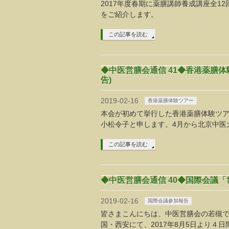
2017年度春期に薬膳講師養成講座全1
をご紹介します。
この記事を読む
◆中医営膳会通信 41◆香港薬膳
告)
2019-02-16
香港薬膳体験ツアー
本会が初めて挙行した香港薬膳体験ツアー（
小松令子と申します。4月から北京中医
この記事を読む
◆中医営膳会通信 40◆国際会議「
2019-02-16
国際会議参加報告
皆さまこんにちは、中医営膳会の若槻で
国・西安にて、2017年8月5日より４