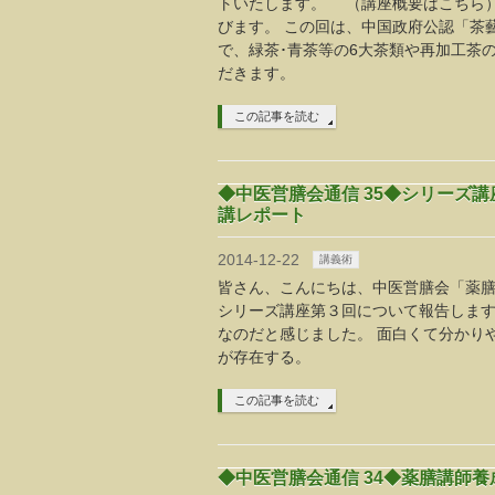
トいたします。 （講座概要はこちら）
びます。 この回は、中国政府公認「茶
で、緑茶･青茶等の6大茶類や再加工茶
だきます。
この記事を読む
◆中医営膳会通信 35◆シリーズ
講レポート
2014-12-22
講義術
皆さん、こんにちは、中医営膳会「薬膳講
シリーズ講座第３回について報告します
なのだと感じました。 面白くて分かり
が存在する。
この記事を読む
◆中医営膳会通信 34◆薬膳講師