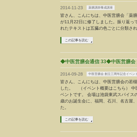
2014-11-23
薬膳講師養成講座
皆さん、こんにちは、中医営膳会「薬膳
が11月22日に修了しました。振り返
れたテキストは五臓の色ごとに分類さ
この記事を読む
◆中医営膳会通信 33◆中医営膳
2014-09-28
中医営膳会 創立三周年記念イベン
皆さん、こんにちは、中医営膳会の若槻で
した。 （イベント概要はこちら） 中
ベントです。 会場は池袋東武スパイスの
歳のお誕生会に、福岡、石川、名古屋、
た。
この記事を読む