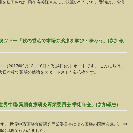
2回を修了された堀内 寿美江さんにご執筆いただいた、受講のご感想
体験ツアー「秋の香港で本場の薬膳を学び・味わう」(参加報
2017年9月13～16日：3泊4日)のレポートです。 こんにちは。
大日本校で薬膳の勉強をスタートさせた初心者です。
世界中聯 薬膳食療研究専業委員会 学術年会」(参加報告)
す。 世界中聯薬膳食療研究専業委員会による薬膳の国際会議が、 中
日間の日程で行われました。