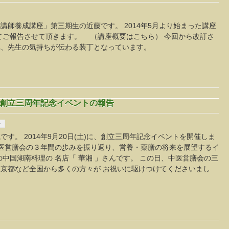
講師養成講座」第三期生の近藤です。 2014年5月より始まった講座
ってご報告させて頂きます。 （講座概要はこちら） 今回から改訂さ
れ、先生の気持ちが伝わる装丁となっています。
会 創立三周年記念イベントの報告
ト
す。 2014年9月20日(土)に、創立三周年記念イベントを開催しま
医営膳会の３年間の歩みを振り返り、営養・薬膳の将来を展望するイ
中国湖南料理の 名店「 華湘 」さんです。 この日、中医営膳会の三
京都など全国から多くの方々が お祝いに駆けつけてくださいまし