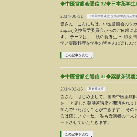
◆中医営膳会通信 32◆日本薬学生
2014-08-31
日本薬学生連盟 交換留学委員会主
皆さん、こんにちは、中医営膳会のタカハシ
Japan)交換留学委員会からのご依頼
す。 テーマは、「秋の食養生 〜 肺を
学と実践料理を学生の皆さんに楽しん
この記事を読む
◆中医営膳会通信 31◆薬膳茶講座
2014-02-16
薬膳茶講座
皆さん、はじめまして。国際中医薬膳師
を」 と題した薬膳茶講座が開講されま
学んでいただくことができます。 その
るは嬉しいですね。 私も受講者の一人
ートさせていただきます。
この記事を読む