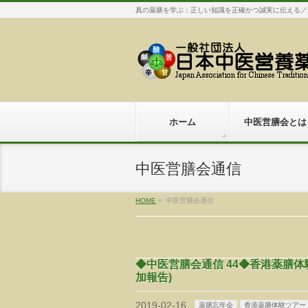
真の薬膳を学ぶ：正しい知識を正確かつ誠実に伝える／
ホーム
中医営膳会とは
中医営膳会通信
HOME
»
中医営膳会通信
◆中医営膳会通信 44◆香港薬膳
加報告)
2019-02-16
薬膳忘年会
香港薬膳体験ツアー