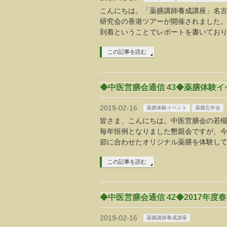
こんにちは。「薬膳講師養成講座」名古屋
研究会の香港ツアーが開催されました。
到着ということでレポートを書いてお
この記事を読む
◆中医営膳会通信 43◆薬膳体験イ
2019-02-16
薬膳体験イベント
薬膳忘年会
皆さま、こんにちは。中医営膳会の若槻
毎年恒例となりました懇親会ですが、今
節に合わせたオリジナル薬膳を体験し
この記事を読む
◆中医営膳会通信 42◆2017年
2019-02-16
薬膳講師養成講座