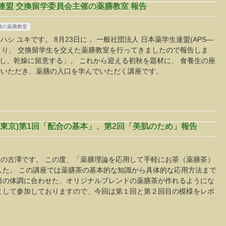
連盟 交換留学委員会主催の薬膳教室 報告
催の薬膳教室
 ユキです。 8月23日に， 一般社団法人 日本薬学生連盟(APS—
により、 交換留学生を交えた薬膳教室を行ってきましたので報告しま
潤し、乾燥に留意する」。 これから迎える初秋を題材に、 食養生の座
でいただき、薬膳の入口を学んでいただく講座です。
(東京)第1回「配合の基本」、第2回「美肌のため」報告
の古澤です。 この度、「薬膳理論を応用して手軽にお茶（薬膳茶）
した。 この講座では薬膳茶の基本的な知識から具体的な応用方法まで
日の体調に合わせた、オリジナルブレンドの薬膳茶が作れるようにな
として参加しておりますので、今回は第１回と第２回目の模様をレポ