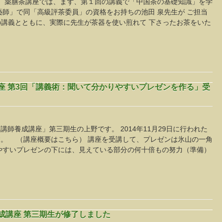
 薬膳茶講座では、まず、第１回の講義で「中国茶の基礎知識」を学
藝師」で同「高級評茶委員」の資格をお持ちの池田 泉先生が ご担当
の講義とともに、実際に先生が茶器を使い煎れて 下さったお茶をいた
講座 第3回「講義術：聞いて分かりやすいプレゼンを作る」受
師養成講座」第三期生の上野です。 2014年11月29日に行われた
。 （講座概要はこちら） 講座を受講して、プレゼンは氷山の一角
やすいプレゼンの下には、見えている部分の何十倍もの努力（準備）
養成講座 第三期生が修了しました