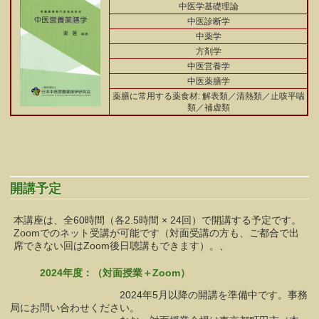
中医学基礎理論
中医診断学
中薬学
方剤学
中医営養学
中医薬膳学
薬膳に常用する薬食材: 解表類／清熱類／止咳平喘
類／補虚類
開講予定
本講座は、全60時間（各2.5時間 × 24回）で開講する予定です。
Zoomでのネット受講が可能です（対面受講の方も、ご都合で出
席できない回はZoom後日聴講もできます）。、
2024年度：（対面授業＋Zoom）
2024年5月以降の開講を準備中です。事務
局にお問い合わせください。