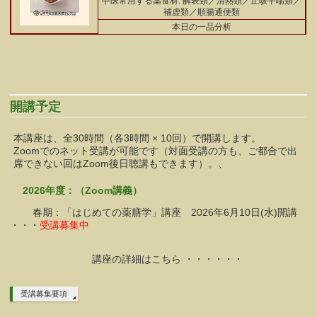
中医常用する薬食材: 解表類／清熱類／止咳平喘類／
補虚類／順腸通便類
本日の一品分析
開講予定
本講座は、全30時間（各3時間 × 10回）で開講します。
Zoomでのネット受講が可能です（対面受講の方も、ご都合で出
席できない回はZoom後日聴講もできます）。、
2026年度：（Zoom講義）
春期：「はじめての薬膳学」講座 2026年6月10日(水)開講
・・・
受講募集中
講座の詳細はこちら ・・・・・・
受講募集要項