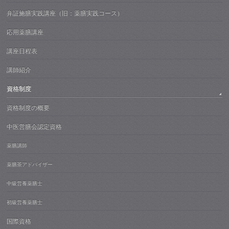
弁証施膳実践講座（旧：薬膳実践コース）
応用薬膳講座
講座日程表
講師紹介
資格制度
資格制度の概要
中医営膳会認定資格
薬膳講師
薬膳茶アドバイザー
中級営養薬膳士
初級営養薬膳士
国際資格