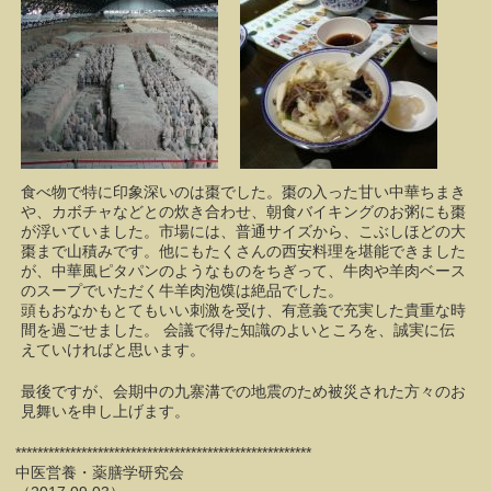
食べ物で特に印象深いのは棗でした。棗の入った甘い中華ちまき
や、カボチャなどとの炊き合わせ、朝食バイキングのお粥にも棗
が浮いていました。市場には、普通サイズから、こぶしほどの大
棗まで山積みです。他にもたくさんの西安料理を堪能できました
が、中華風ピタパンのようなものをちぎって、牛肉や羊肉ベース
のスープでいただく牛羊肉泡馍は絶品でした。
頭もおなかもとてもいい刺激を受け、有意義で充実した貴重な時
間を過ごせました。 会議で得た知識のよいところを、誠実に伝
えていければと思います。
最後ですが、会期中の九寨溝での地震のため被災された方々のお
見舞いを申し上げます。
******************************************************
中医営養・薬膳学研究会