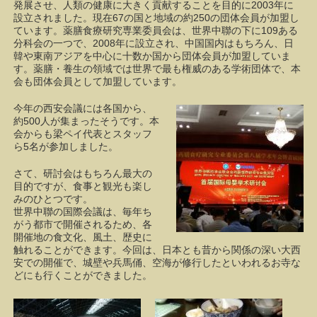
発展させ、人類の健康に大きく貢献することを目的に2003年に
設立されました。現在67の国と地域の約250の団体会員が加盟し
ています。薬膳食療研究専業委員会は、世界中聯の下に109ある
分科会の一つで、2008年に設立され、中国国内はもちろん、日
韓や東南アジアを中心に十数か国から団体会員が加盟していま
す。薬膳・養生の領域では世界で最も権威のある学術団体で、本
会も団体会員として加盟しています。
今年の西安会議には各国から、
約500人が集まったそうです。本
会からも梁ペイ代表とスタッフ
ら5名が参加しました。
さて、研討会はもちろん最大の
目的ですが、食事と観光も楽し
みのひとつです。
世界中聯の国際会議は、毎年ち
がう都市で開催されるため、各
開催地の食文化、風土、歴史に
触れることができます。今回は、日本とも昔から関係の深い大西
安での開催で、城壁や兵馬俑、空海が修行したといわれるお寺な
どにも行くことができました。