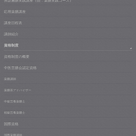
弁証施膳実践講座（旧：薬膳実践コース）
応用薬膳講座
講座日程表
講師紹介
資格制度
資格制度の概要
中医営膳会認定資格
薬膳講師
薬膳茶アドバイザー
中級営養薬膳士
初級営養薬膳士
国際資格
国際薬膳講師