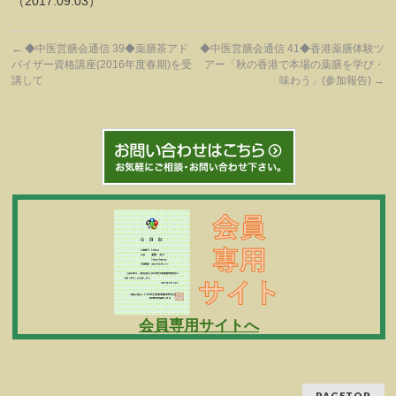
（2017.09.03）
←
◆中医営膳会通信 39◆薬膳茶アド
◆中医営膳会通信 41◆香港薬膳体験ツ
バイザー資格講座(2016年度春期)を受
アー「秋の香港で本場の薬膳を学び・
講して
味わう」(参加報告)
→
会員専用サイトへ
PAGETOP