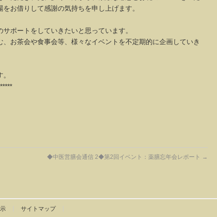
場をお借りして感謝の気持ちを申し上げます。
のサポートをしていきたいと思っています。
む、お茶会や食事会等、様々なイベントを不定期的に企画していき
す。
*****
◆中医営膳会通信 2◆第2回イベント：薬膳忘年会レポート‏
→
示
サイトマップ