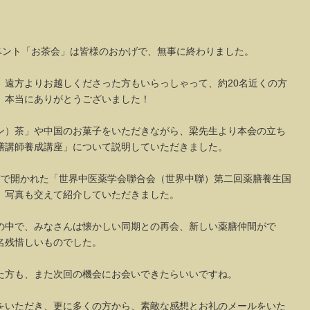
ベント「お茶会」は皆様のおかげで、無事に終わりました。
、遠方よりお越しくださった方もいらっしゃって、約20名近くの方
、本当にありがとうございました！
ン）茶」や中国のお菓子をいただきながら、梁先生より本会の立ち
膳講師養成講座」について説明していただきました。
市で開かれた「世界中医薬学会聯合会（世界中聯）第二回薬膳養生国
、写真も交えて紹介していただきました。
の中で、みなさんは懐かしい同期との再会、新しい薬膳仲間がで
名残惜しいものでした。
た方も、また次回の機会にお会いできたらいいですね。
をいただき、更に多くの方から、素敵な感想とお礼のメールをいた