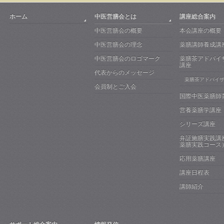
ホーム
中医営膳会とは
講座総合案内
中医営膳会の概要
本会講座の概要
中医営膳会の理念
薬膳講師養成講
中医営膳会のロゴマーク
薬膳茶アドバイ
講座
代表からのメッセージ
薬膳茶アドバイ
会員制とご入会
国際中医薬膳師
営養薬膳学講座
シリーズ講座
弁証施膳実践講
薬膳実践コース
応用薬膳講座
講座日程表
講師紹介