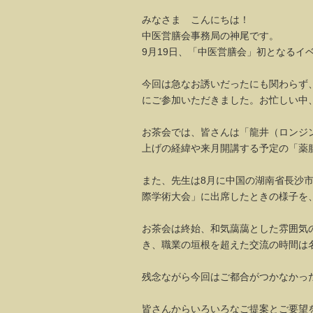
みなさま こんにちは！
中医営膳会事務局の神尾です。
9月19日、「中医営膳会」初となるイ
今回は急なお誘いだったにも関わらず
にご参加いただきました。お忙しい中
お茶会では、皆さんは「龍井（ロンジ
上げの経緯や来月開講する予定の「薬
また、先生は8月に中国の湖南省長沙
際学術大会」に出席したときの様子を
お茶会は終始、和気藹藹とした雰囲気
き、職業の垣根を超えた交流の時間は
残念ながら今回はご都合がつかなかっ
皆さんからいろいろなご提案とご要望