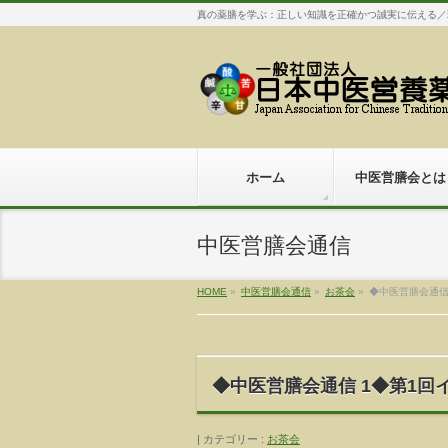
真の薬膳を学ぶ：正しい知識を正確かつ誠実に伝える／
ホーム
中医営膳会とは
中医営膳会通信
HOME
»
中医営膳会通信
»
お茶会
»
カテゴリー :
お茶会