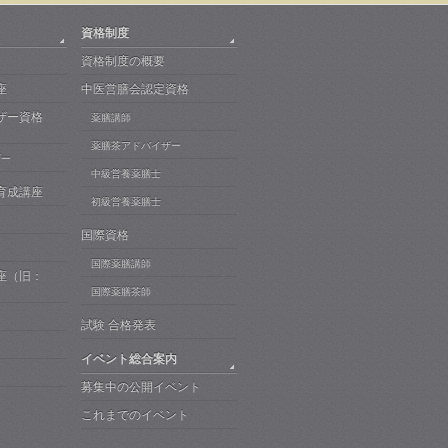
資格制度
資格制度の概要
座
中医営膳会認定資格
ザー資格
薬膳講師
薬膳茶アドバイザー
ザー
中級営養薬膳士
育成講座
初級営養薬膳士
国際資格
国際薬膳講師
座（旧：
）
国際薬膳茶師
試験 合格発表
イベント総合案内
募集中の公開イベント
これまでのイベント