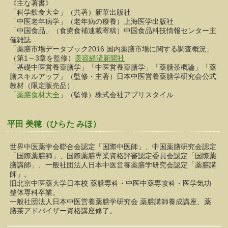
《主な著書》
「科学飲食大全」（共著）新華出版社
「中医老年病学」（老年病の療養）上海医学出版社
「中国食品」（食療食補連載寄稿）中国食品科技情報センター主
催雑誌
「薬膳市場データブック2016 国内薬膳市場に関する調査概況」
（第1～3章を監修）
美容経済新聞社
「基礎中医営養薬膳学」「中医営養薬膳学」「薬膳茶概論」「薬
膳スキルアップ」（監修・主著）日本中医営養薬膳学研究会公式
教材（限定販売品）
「
薬膳食材大全
」（監修）株式会社アプリスタイル
平田 美穂（ひらた みほ）
世界中医薬学会聯合会認定「国際中医師」、中国薬膳研究会認定
「国際薬膳師」、国際薬膳専業資格評審認定委員会認定「国際薬
膳講師」、一般社団法人日本中医営養薬膳学研究会認定「薬膳講
師」。
旧北京中医薬大学日本校 薬膳専科・中医中薬専攻科・医学気功
整体専科卒業。
一般社団法人日本中医営養薬膳学研究会 薬膳講師養成講座、薬
膳茶アドバイザー資格講座修了。