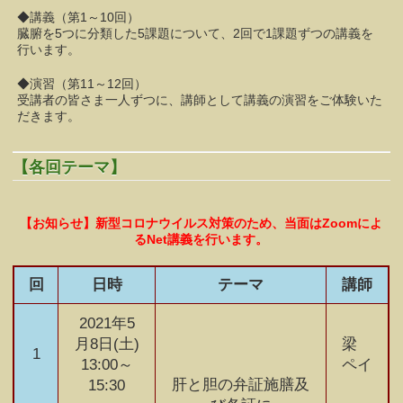
◆講義（第1～10回）
臓腑を5つに分類した5課題について、2回で1課題ずつの講義を
行います。
◆演習（第11～12回）
受講者の皆さま一人ずつに、講師として講義の演習をご体験いた
だきます。
【各回テーマ】
【お知らせ】新型コロナウイルス対策のため、当面はZoomによ
るNet講義を行います。
回
日時
テーマ
講師
2021年5
月8日(土)
梁
1
13:00～
ペイ
肝と胆の弁証施膳及
15:30