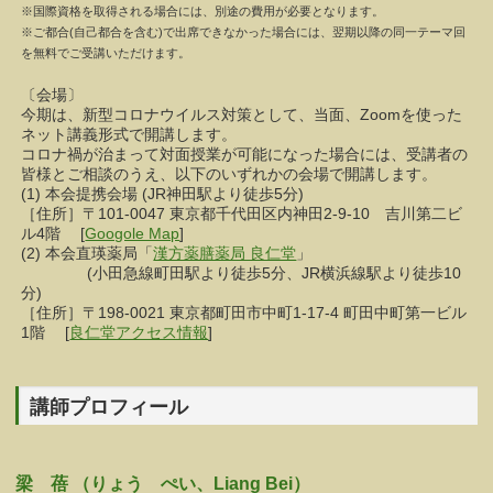
※国際資格を取得される場合には、別途の費用が必要となります。
※ご都合(自己都合を含む)で出席できなかった場合には、翌期以降の同一テーマ回
を無料でご受講いただけます。
〔会場〕
今期は、新型コロナウイルス対策として、当面、Zoomを使った
ネット講義形式で開講します。
コロナ禍が治まって対面授業が可能になった場合には、受講者の
皆様とご相談のうえ、以下のいずれかの会場で開講します。
(1) 本会提携会場 (JR神田駅より徒歩5分)
［住所］〒101-0047 東京都千代田区内神田2-9-10 吉川第二ビ
ル4階 [
Googole Map
]
(2) 本会直瑛薬局「
漢方薬膳薬局 良仁堂
」
(小田急線町田駅より徒歩5分、JR横浜線駅より徒歩10
分)
［住所］〒198-0021 東京都町田市中町1-17-4 町田中町第一ビル
1階 [
良仁堂アクセス情報
]
講師プロフィール
梁 蓓 （りょう ぺい、Liang Bei）