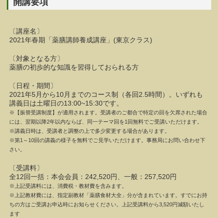
開講要項
〔講座名〕
2021年春期「薬膳講師養成講座」(東京クラス)
〔対象となる方〕
薬膳の初歩的な知識を習得しておられる方
〔日程・期間〕
2021年5月から10月までのコース制（各回2.5時間）。いずれも
講義日は土曜日の13:00~15:30です。
※【振替受講制度】が適用されます。受講者のご都合で特定の回を欠席された場合
には、翌期以降2年以内ならば、同一テーマ回を1回無料でご受講いただけます。
※講義日時は、受講者と調整の上で多少変更する場合があります。
※第1～10回の講義の様子を無料でご見学いただけます。事務局にお問い合わせ下
さい。
〔受講料〕
全12回一括：本会会員：242,520円、一般：257,520円
※上記受講料には、消費税・教材費を含みます。
※上記教材費には、指定副教材「薬膳食材大全」分が含まれています。すでにお持
ちの方はご受講お申込時にお知らせください。上記受講料から3,520円減額いたし
ます