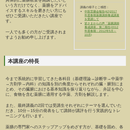
具体的に薬膳教室を開講したいと
いう方だけでなく、薬膳をアドバ
講義の様子とご感想：
イスするスキルを磨きたい方にも
中医営膳会報告(42)2017
ぜひご受講いただきたい講座で
年度春期薬膳講師養成講座
を受講して
す。
皆さまからの声「薬膳講師
養成講座」第二期生(2012
年度春期：2012年5月～
一人でも多くの方がご受講されま
10月)
すようお勧め申し上げます。
本講座の特長
今まで系統的に学習してきた各科目（基礎理論→診断学→中薬学
→方剤学→内科）の知識を別の角度からそれぞれの臓・腑別にま
とめ、その臓腑における基本知識を振り返りながら、弁証を中心
に、食物を含む薬膳に適用する中薬、方剤を解説します。
また、最終講義の2回では受講生それぞれにテーマを選んでいた
だき、10分～15分の発表をして講師が講評を行う実践的なトレ
ーニングも行います。
薬膳の専門家へのステップアップをめざす方が、基礎を固め、各