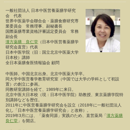
一般社団法人 日本中医営養薬膳学研究
会 代表
世界中医薬学会聯合会・薬膳食療研究専
業委員会 常務理事、副秘書長
国際薬膳専業資格評審認定委員会 常務
副会長
漢方薬膳 良仁堂
（日本中医営養薬膳学
研究会直営）代表
日本中医学院（旧：国立北京中医薬大学
日本校）講師
全日本薬膳食医情報協会 顧問
中医師。中国北京出身。北京中医薬大学卒。
同大学中医営養学教育研究室（中国では大学の学科として初設
置）の創立に参画。
同教研室講師を経て、1989年に来日。
北京中医大日本校（現：日本中医学院）助教授、東京薬膳学院特
別講師などを歴任。
2011年に中医営養薬膳学研究会を設立（2018年に一般社団法人
化し「日本中医営養薬膳学研究会」と改称）。
2019年3月には、「薬食同源」実践のため、直営薬局「
漢方薬膳
良仁堂
」を開店。