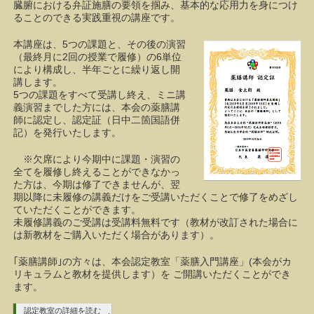
臓腑における弁証施膳の要領を掴み、基本的な応用力を身につけ
ることのできる実践重視の講座です。
本講座は、5つの課題と、その後の演習
（最終月に2回の授業で履修）の6単位
により構成し、半年ごとに繰り返し開
講します。
5つの課題をすべて受講し終え、ミニ講
義演習までした方には、本会の薬膳講
師に認定し、認定証（日中二箇国語併
記）を発行いたします。
※欠席により今期中に課題・演習の
全てを履修し終えることができなかっ
た方は、今期は修了できませんが、翌
期以降に未履修の講義だけをご受講いただくことで修了をめざし
ていただくことができます。
未履修講義のご受講は受講料無料です（教材が改訂された場合に
は新教材をご購入いただく場合があります）。
｢薬膳講師｣の方々は、本会認定教室「薬膳入門講座」(本会がカ
リキュラムと教材を提供します）を ご開講いただくことができ
ます。
認定教室の詳細を読む