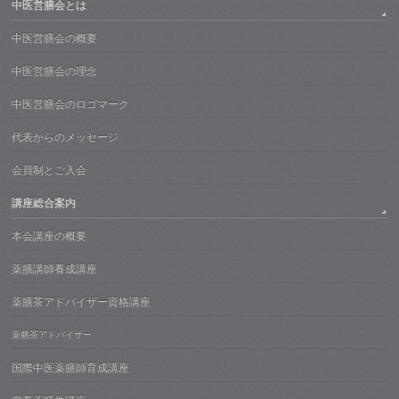
中医営膳会とは
中医営膳会の概要
中医営膳会の理念
中医営膳会のロゴマーク
代表からのメッセージ
会員制とご入会
講座総合案内
本会講座の概要
薬膳講師養成講座
薬膳茶アドバイザー資格講座
薬膳茶アドバイザー
国際中医薬膳師育成講座