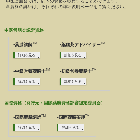
中医営膳会では、以下の資格を取得することができます。
各資格の詳細は、それぞれの詳細説明ページをご覧ください。
中医営膳会認定資格
TM
TM
•薬膳講師
•薬膳茶アドバイザー
詳細を見る
詳細を見る
TM
TM
•中級営養薬膳士
•初級営養薬膳士
詳細を見る
詳細を見る
国際資格（発行元：国際薬膳資格評審認定委員会）
TM
TM
•国際薬膳講師
•国際薬膳茶師
詳細を見る
詳細を見る