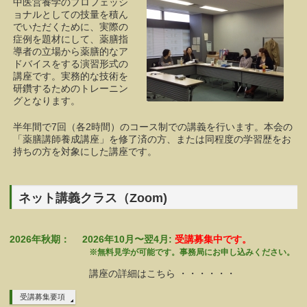
中医営養学のプロフェッシ
ョナルとしての技量を積ん
でいただくために、実際の
症例を題材にして、薬膳指
導者の立場から薬膳的なア
ドバイスをする演習形式の
講座です。実務的な技術を
研鑽するためのトレーニン
グとなります。
半年間で7回（各2時間）のコース制での講義を行います。本会の
「薬膳講師養成講座」を修了済の方、または同程度の学習歴をお
持ちの方を対象にした講座です。
ネット講義クラス（Zoom)
2026年秋期： 2026年10月〜翌4月:
受講募集中です。
※無料見学が可能です。事務局にお申し込みください。
講座の詳細はこちら ・・・・・・
受講募集要項