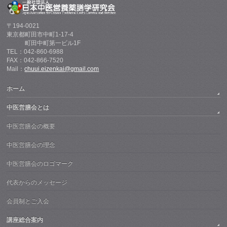
〒194-0021
東京都町田市中町1-17-4
町田中町第一ビル1F
TEL：042-860-6988
FAX：042-866-7520
Mail：
chuui.eizenkai@gmail.com
ホーム
中医営膳会とは
中医営膳会の概要
中医営膳会の理念
中医営膳会のロゴマーク
代表からのメッセージ
会員制とご入会
講座総合案内