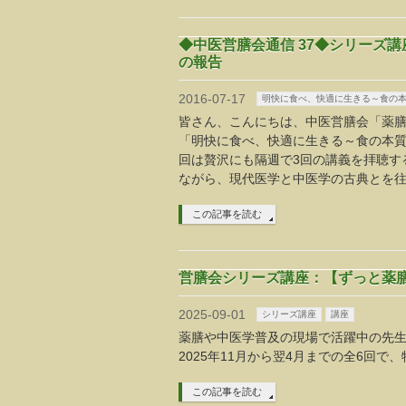
◆中医営膳会通信 37◆シリーズ
の報告
2016-07-17
明快に食べ、快適に生きる～食の
皆さん、こんにちは、中医営膳会「薬膳
「明快に食べ、快適に生きる～食の本質
回は贅沢にも隔週で3回の講義を拝聴す
ながら、現代医学と中医学の古典とを
この記事を読む
営膳会シリーズ講座：【ずっと薬膳】
2025-09-01
シリーズ講座
講座
薬膳や中医学普及の現場で活躍中の先
2025年11月から翌4月までの全6回
この記事を読む