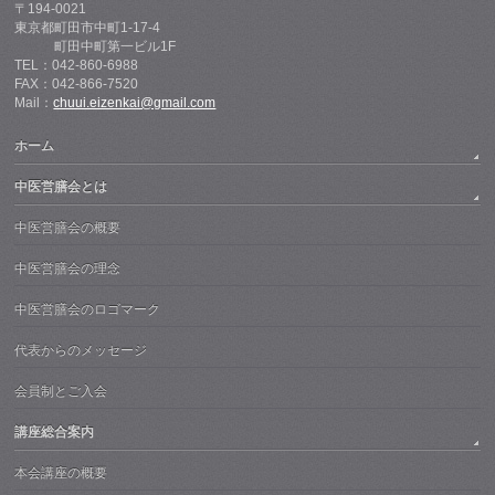
〒194-0021
東京都町田市中町1-17-4
町田中町第一ビル1F
TEL：042-860-6988
FAX：042-866-7520
Mail：
chuui.eizenkai@gmail.com
ホーム
中医営膳会とは
中医営膳会の概要
中医営膳会の理念
中医営膳会のロゴマーク
代表からのメッセージ
会員制とご入会
講座総合案内
本会講座の概要