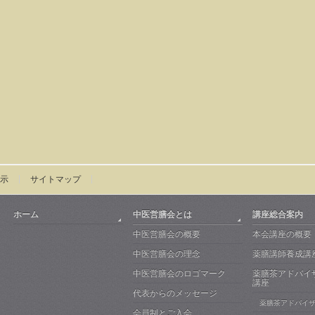
示
サイトマップ
ホーム
中医営膳会とは
講座総合案内
中医営膳会の概要
本会講座の概要
中医営膳会の理念
薬膳講師養成講
中医営膳会のロゴマーク
薬膳茶アドバイ
講座
代表からのメッセージ
薬膳茶アドバイ
会員制とご入会