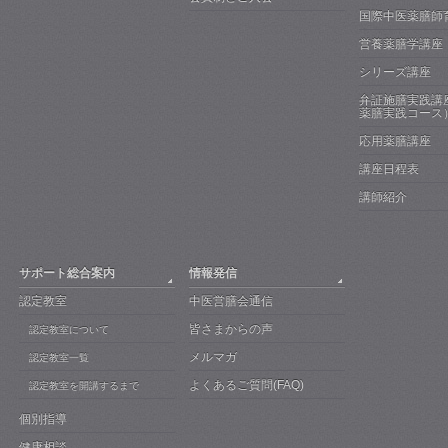
国際中医薬膳師
営養薬膳学講座
シリーズ講座
弁証施膳実践講
薬膳実践コース
応用薬膳講座
講座日程表
講師紹介
サポート総合案内
情報発信
認定教室
中医営膳会通信
皆さまからの声
認定教室について
メルマガ
認定教室一覧
よくあるご質問(FAQ)
認定教室を開講するまで
個別指導
健康相談