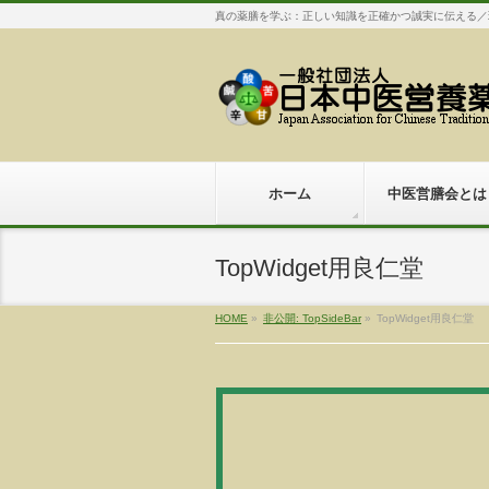
真の薬膳を学ぶ：正しい知識を正確かつ誠実に伝える／
ホーム
中医営膳会とは
TopWidget用良仁堂
HOME
»
非公開: TopSideBar
»
TopWidget用良仁堂