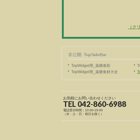
（ク
非公開: TopSideBar
TopWidget用_薬膳食彩
T
TopWidget用_薬膳食材大全
T
お気軽にお問い合わせください
TEL 042-860-6988
電話受付時間；10:00-16:00
（水・土・日・祝日を除く）