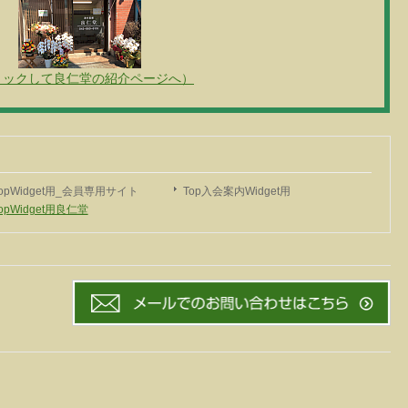
リックして良仁堂の紹介ページへ）
opWidget用_会員専用サイト
Top入会案内Widget用
opWidget用良仁堂