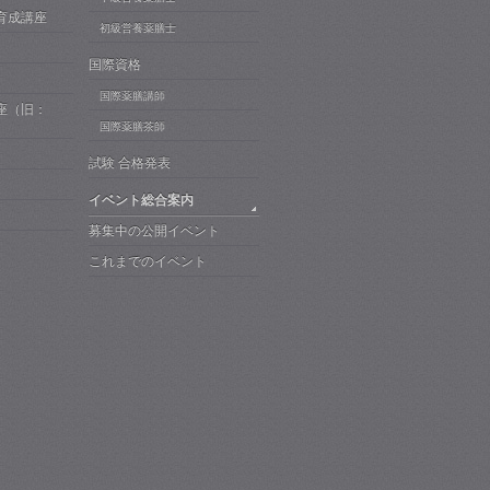
育成講座
初級営養薬膳士
国際資格
国際薬膳講師
座（旧：
）
国際薬膳茶師
試験 合格発表
イベント総合案内
募集中の公開イベント
これまでのイベント