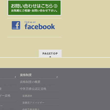
PAGETOP
資格制度
資格制度の概要
座
中医営膳会認定資格
ザー資格
薬膳講師
薬膳茶アドバイザー
ザー
中級営養薬膳士