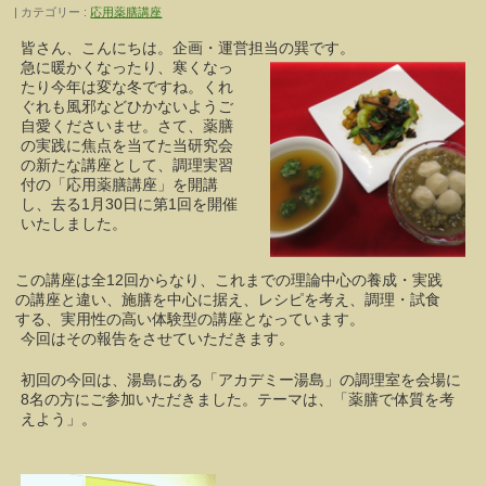
カテゴリー :
応用薬膳講座
皆さん、こんにちは。企画・運営担当の巽です。
急に暖かくなったり、寒くなっ
たり今年は変な冬ですね。くれ
ぐれも風邪などひかないようご
自愛くださいませ。さて、薬膳
の実践に焦点を当てた当研究会
の新たな講座として、調理実習
付の「応用薬膳講座」を開講
し、去る1月30日に第1回を開催
いたしました。
この講座は全12回からなり、これまでの理論中心の養成・実践
の講座と違い、施膳を中心に据え、レシピを考え、調理・試食
する、実用性の高い体験型の講座となっています。
今回はその報告をさせていただきます。
初回の今回は、湯島にある「アカデミー湯島」の調理室を会場に
8名の方にご参加いただきました。テーマは、「薬膳で体質を考
えよう」。