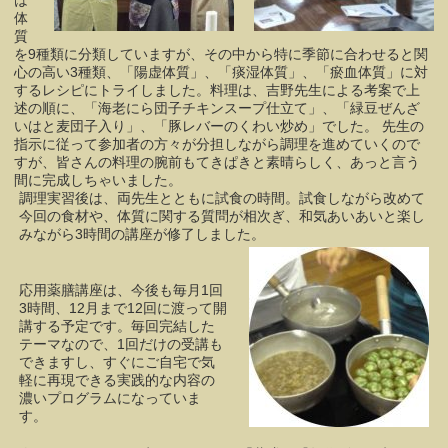
は
体
質
を9種類に分類していますが、その中から特に季節に合わせると関
心の高い3種類、「陽虚体質」、「痰湿体質」、「瘀血体質」に対
するレシピにトライしました。料理は、吉野先生による考案で上
述の順に、「海老にら団子チキンスープ仕立て」、「緑豆ぜんざ
いはと麦団子入り」、「豚レバーのくわい炒め」でした。
先生の
指示に従って参加者の方々が分担しながら調理を進めていくので
すが、皆さんの料理の腕前もてきぱきと素晴らしく、あっと言う
間に完成しちゃいました。
調理実習後は、両先生とともに試食の時間。試食しながら改めて
今回の食材や、体質に関する質問が相次ぎ、和気あいあいと楽し
みながら3時間の講座が修了しました。
応用薬膳講座は、今後も毎月1回
3時間、12月まで12回に渡って開
講する予定です。毎回完結した
テーマなので、1回だけの受講も
できますし、すぐにご自宅で気
軽に再現できる実践的な内容の
濃いプログラムになっていま
す。