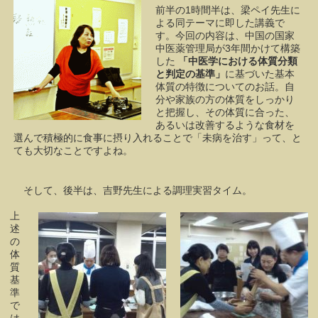
前半の1時間半は、梁ペイ先生に
よる同テーマに即した講義で
す。今回の内容は、中国の国家
中医薬管理局が3年間かけて構築
した
「中医学における体質分類
と判定の基準」
に基づいた基本
体質の特徴についてのお話。自
分や家族の方の体質をしっかり
と把握し、その体質に合った、
あるいは改善するような食材を
選んで積極的に食事に摂り入れることで「未病を治す」って、と
ても大切なことですよね。
そして、後半は、吉野先生による調理実習タイム。
上
述
の
体
質
基
準
で