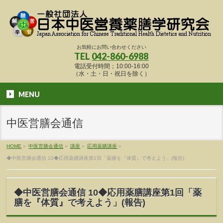
お気軽にお問い合わせください
TEL
042-860-6988
電話受付時間；10:00-16:00
（水・土・日・祝日を除く）
MENU
中医営膳会通信
HOME
»
中医営膳会通信
»
講座
»
応用薬膳講座
»
◆中医営膳会通信 10◆応用薬膳講座第1回「薬