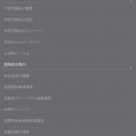
中医営膳会の概要
中医営膳会の理念
中医営膳会のロゴマーク
代表からのメッセージ
会員制とご入会
講座総合案内
本会講座の概要
薬膳講師養成講座
薬膳茶アドバイザー資格講座
薬膳茶アドバイザー
国際中医薬膳師育成講座
営養薬膳学講座