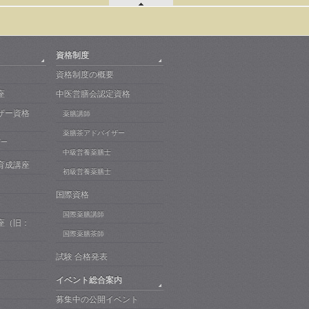
資格制度
資格制度の概要
座
中医営膳会認定資格
ザー資格
薬膳講師
薬膳茶アドバイザー
ザー
中級営養薬膳士
育成講座
初級営養薬膳士
国際資格
国際薬膳講師
座（旧：
）
国際薬膳茶師
試験 合格発表
イベント総合案内
募集中の公開イベント