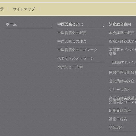
示
サイトマップ
ホーム
中医営膳会とは
講座総合案内
中医営膳会の概要
本会講座の概要
中医営膳会の理念
薬膳講師養成講
中医営膳会のロゴマーク
薬膳茶アドバイ
講座
代表からのメッセージ
薬膳茶アドバイ
会員制とご入会
国際中医薬膳師
営養薬膳学講座
シリーズ講座
弁証施膳実践講
薬膳実践コース
応用薬膳講座
講座日程表
講師紹介