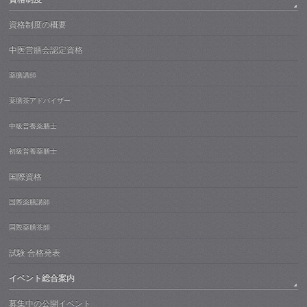
資格制度の概要
中医営膳会認定資格
薬膳講師
薬膳茶アドバイザー
中級営養薬膳士
初級営養薬膳士
国際資格
国際薬膳講師
国際薬膳茶師
試験 合格発表
イベント総合案内
募集中の公開イベント