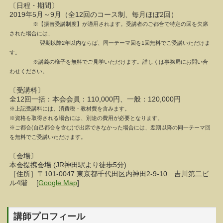
〔日程・期間〕
2019年5月～9月（全12回のコース制、毎月ほぼ2回）
※【振替受講制度】が適用されます。受講者のご都合で特定の回を欠席
された場合には、
翌期以降2年以内ならば、同一テーマ回を1回無料でご受講いただけま
す。
※講義の様子を無料でご見学いただけます。詳しくは事務局にお問い合
わせください。
〔受講料〕
全12回一括：本会会員：110,000円、一般：120,000円
※上記受講料には、消費税・教材費を含みます。
※資格を取得される場合には、別途の費用が必要となります。
※ご都合(自己都合を含む)で出席できなかった場合には、翌期以降の同一テーマ回
を無料でご受講いただけます。
〔会場〕
本会提携会場 (JR神田駅より徒歩5分)
［住所］〒101-0047 東京都千代田区内神田2-9-10 吉川第二ビ
ル4階 [
Google Map
]
講師プロフィール