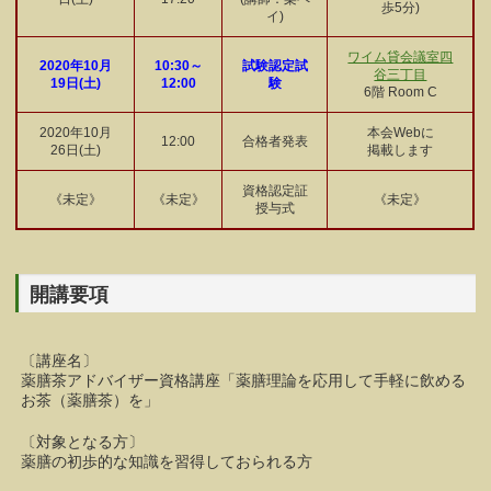
歩5分)
イ)
ワイム貸会議室四
2020年10月
10:30～
試験認定試
谷三丁目
19日(土)
12:00
験
6階 Room C
2020年10月
本会Webに
12:00
合格者発表
26日(土)
掲載します
資格認定証
《未定》
《未定》
《未定》
授与式
開講要項
〔講座名〕
薬膳茶アドバイザー資格講座「薬膳理論を応用して手軽に飲める
お茶（薬膳茶）を」
〔対象となる方〕
薬膳の初歩的な知識を習得しておられる方