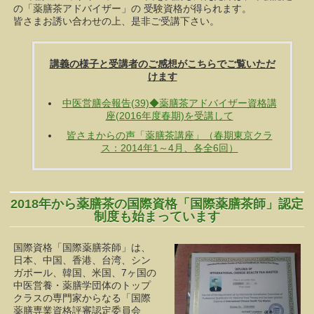
の「薬膳茶アドバイザー」の 受験資格が得られます。
皆さまお誘い合わせの上、是非ご受講下さい。
講義の様子と受講者のご感想がこちらでご覧いただ
けます
中医営膳会報告(39)◆薬膳茶アドバイザー資格講
座(2016年度春期)を受講して
皆さまからの声「薬膳茶講座」（春期東京クラ
2018年から薬膳茶の国際資格「国際薬膳茶師」認定
制度も始まっています
国際資格「国際薬膳茶師」は、
日本、中国、香港、台湾、シン
ガポール、韓国、米国、7ヶ国の
中医営養・薬膳学団体のトップ
クラスの専門家からなる「国際
薬膳専業資格評審認定委員会