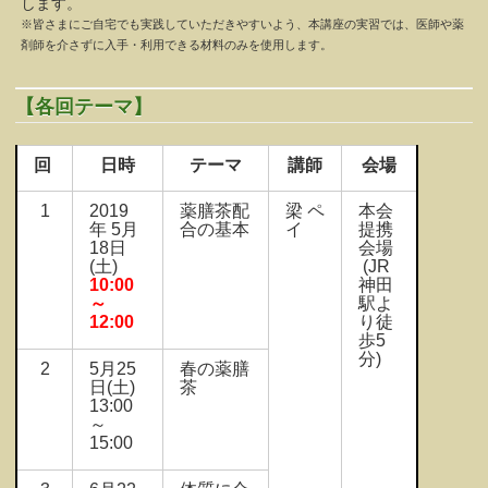
します。
※皆さまにご自宅でも実践していただきやすいよう、本講座の実習では、医師や薬
剤師を介さずに入手・利用できる材料のみを使用します。
【各回テーマ】
回
日時
テーマ
講師
会場
1
2019
薬膳茶配
梁 ペ
本会
年 5月
合の基本
イ
提携
18日
会場
(土)
(JR
10:00
神田
～
駅よ
12:00
り徒
歩5
分)
2
5月25
春の薬膳
日(土)
茶
13:00
～
15:00