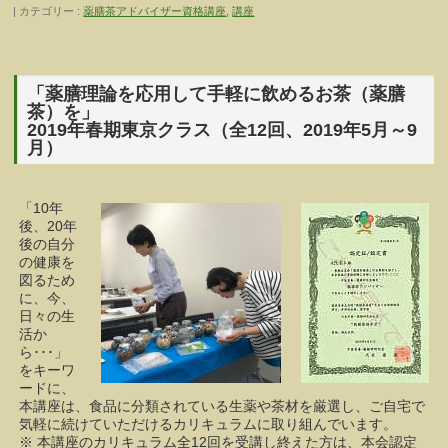
カテゴリー :
薬膳茶アドバイザー資格講座
,
講座
「薬膳理論を応用して手軽に飲めるお茶（薬膳
茶）を」
2019年春期東京クラス（全12回、2019年5月～9
月）
「10年
後、20年
後の自分
の健康を
図るため
に、今、
日々の生
活か
ら･･･」
をキーワ
ードに、
本講座は、食品に分類されている生薬や茶材を厳選し、ご自宅で
気軽に続けていただけるカリキュラムに取り組んでいます。
※ 本講座のカリキュラム全12回を受講し終えた方は、本会認定