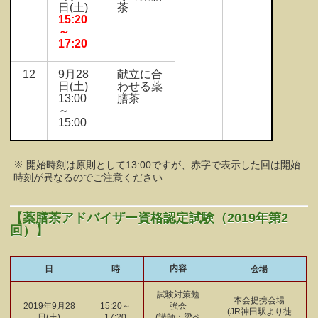
日(土)
茶
15:20
～
17:20
12
9月28
献立に合
日(土)
わせる薬
13:00
膳茶
～
15:00
※ 開始時刻は原則として13:00ですが、赤字で表示した回は開始
時刻が異なるのでご注意ください
【薬膳茶アドバイザー資格認定試験（2019年第2
回）】
内容
日
時
会場
試験対策勉
本会提携会場
2019年9月28
15:20～
強会
(JR神田駅より徒
日(土)
17:20
(講師：梁ペ