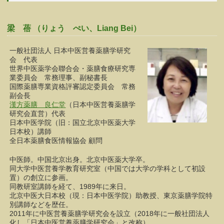
梁 蓓 （りょう ぺい、Liang Bei）
一般社団法人 日本中医営養薬膳学研究
会 代表
世界中医薬学会聯合会・薬膳食療研究専
業委員会 常務理事、副秘書長
国際薬膳専業資格評審認定委員会 常務
副会長
漢方薬膳 良仁堂
（日本中医営養薬膳学
研究会直営）代表
日本中医学院（旧：国立北京中医薬大学
日本校）講師
全日本薬膳食医情報協会 顧問
中医師。中国北京出身。北京中医薬大学卒。
同大学中医営養学教育研究室（中国では大学の学科として初設
置）の創立に参画。
同教研室講師を経て、1989年に来日。
北京中医大日本校（現：日本中医学院）助教授、東京薬膳学院特
別講師などを歴任。
2011年に中医営養薬膳学研究会を設立（2018年に一般社団法人
化し「日本中医営養薬膳学研究会」と改称）。