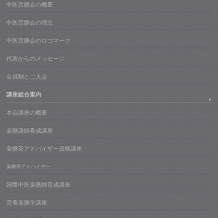
中医営膳会の概要
中医営膳会の理念
中医営膳会のロゴマーク
代表からのメッセージ
会員制とご入会
講座総合案内
本会講座の概要
薬膳講師養成講座
薬膳茶アドバイザー資格講座
薬膳茶アドバイザー
国際中医薬膳師育成講座
営養薬膳学講座