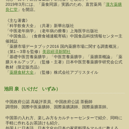
2019年3月には、「薬食同源」実践のため、直営薬局「
漢方薬膳
良仁堂
」を開店。
《主な著書》
「科学飲食大全」（共著）新華出版社
「中医老年病学」（老年病の療養）上海医学出版社
「中国食品」（食療食補連載寄稿）中国食品科技情報センター主
催雑誌
「薬膳市場データブック2016 国内薬膳市場に関する調査概況」
（第1～3章を監修）
美容経済新聞社
「基礎中医営養薬膳学」「中医営養薬膳学」「薬膳茶概論」「薬
膳スキルアップ」（監修・主著）日本中医営養薬膳学研究会公式
教材（限定販売品）
「
薬膳食材大全
」（監修）株式会社アプリスタイル
池田 泉（いけだ いずみ）
中国政府公認 高級評茶員、中国政府公認 茶藝師
調理師、国際中医薬膳師、国際薬膳講師、国際薬膳茶師。
中国茶の入れ方、楽しみ方をカルチャーセンターで紹介、同時に
手軽に作れるお茶請けも紹介。
外国人に日本語、日本文化や日本の家庭料理をマルチに教える。