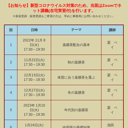
【お知らせ】新型コロナウイルス対策のため、当面はZoomでネ
ット講義(在宅実習付)を行います。
※新規受講・振替受講をご希望の方は、早めに事務局にお問い合わせください。
テーマ
回
日時
講師
2022年 11月 8
梁 ペ
1
日(火)
薬膳茶配合の基本
イ
17:30～19:30
11月22日(火)
梁 ペ
2
秋の薬膳茶
17:30～19:30
イ
12月13日(火)
梁 ペ
3
体質に合う薬膳茶を選ぶ
17:30～19:30
イ
12月27日(火)
梁 ペ
4
冬の薬膳茶
17:30～19:30
イ
2023年 1月10
梁 ペ
5
日(火)
年代別の薬膳茶
イ
17:30～19:30
1月24日(火)
池田
6
中国茶の基礎知識