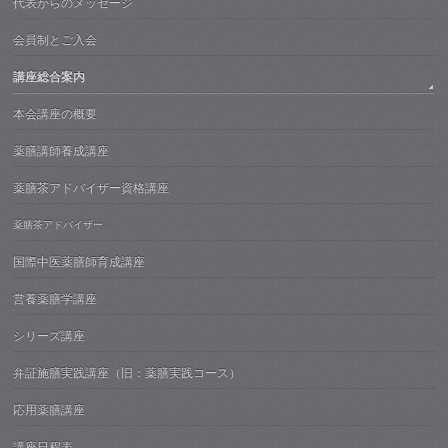
代表からのメッセージ
会員制とご入会
講座総合案内
本会講座の概要
薬膳講師養成講座
薬膳茶アドバイザー資格講座
薬膳茶アドバイザー
国際中医薬膳師育成講座
営養薬膳学講座
シリーズ講座
弁証施膳実践講座（旧：薬膳実践コース）
応用薬膳講座
講座日程表