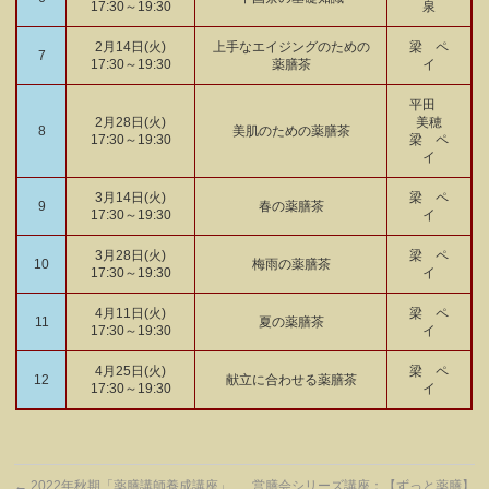
17:30～19:30
泉
2月14日(火)
上手なエイジングのための
梁 ペ
7
17:30～19:30
薬膳茶
イ
平田
2月28日(火)
美穂
8
美肌のための薬膳茶
17:30～19:30
梁 ペ
イ
3月14日(火)
梁 ペ
9
春の薬膳茶
17:30～19:30
イ
3月28日(火)
梁 ペ
10
梅雨の薬膳茶
17:30～19:30
イ
4月11日(火)
梁 ペ
11
夏の薬膳茶
17:30～19:30
イ
4月25日(火)
梁 ペ
12
献立に合わせる薬膳茶
17:30～19:30
イ
←
2022年秋期「薬膳講師養成講座」
営膳会シリーズ講座：【ずっと薬膳】