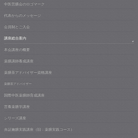
中医営膳会のロゴマーク
代表からのメッセージ
会員制とご入会
講座総合案内
本会講座の概要
薬膳講師養成講座
薬膳茶アドバイザー資格講座
薬膳茶アドバイザー
国際中医薬膳師育成講座
営養薬膳学講座
シリーズ講座
弁証施膳実践講座（旧：薬膳実践コース）