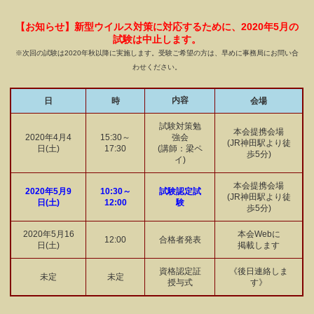
【お知らせ】新型ウイルス対策に対応するために、2020年5月の
試験は中止します。
※次回の試験は2020年秋以降に実施します。受験ご希望の方は、早めに事務局にお問い合
わせください。
内容
日
時
会場
試験対策勉
本会提携会場
2020年4月4
15:30～
強会
(JR神田駅より徒
日(土)
17:30
(講師：梁ペ
歩5分)
イ)
本会提携会場
2020年5月9
10:30～
試験認定試
(JR神田駅より徒
日(土)
12:00
験
歩5分)
2020年5月16
本会Webに
12:00
合格者発表
日(土)
掲載します
資格認定証
《後日連絡しま
未定
未定
授与式
す》