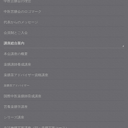
中医営膳会の理念
中医営膳会のロゴマーク
代表からのメッセージ
会員制とご入会
講座総合案内
本会講座の概要
薬膳講師養成講座
薬膳茶アドバイザー資格講座
薬膳茶アドバイザー
国際中医薬膳師育成講座
営養薬膳学講座
シリーズ講座
弁証施膳実践講座（旧：薬膳実践コース）