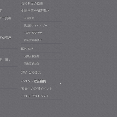
資格制度の概要
座
中医営膳会認定資格
ザー資格
薬膳講師
薬膳茶アドバイザー
ザー
中級営養薬膳士
育成講座
初級営養薬膳士
国際資格
国際薬膳講師
座（旧：
）
国際薬膳茶師
試験 合格発表
イベント総合案内
募集中の公開イベント
これまでのイベント