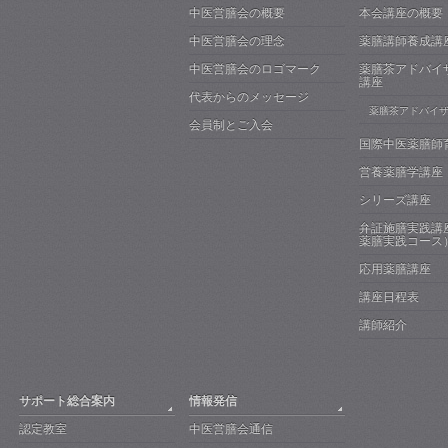
中医営膳会の概要
本会講座の概要
中医営膳会の理念
薬膳講師養成講
中医営膳会のロゴマーク
薬膳茶アドバイ
講座
代表からのメッセージ
薬膳茶アドバイ
会員制とご入会
国際中医薬膳師
営養薬膳学講座
シリーズ講座
弁証施膳実践講
薬膳実践コース
応用薬膳講座
講座日程表
講師紹介
サポート総合案内
情報発信
認定教室
中医営膳会通信