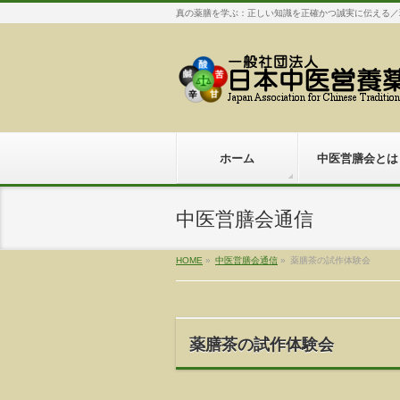
真の薬膳を学ぶ：正しい知識を正確かつ誠実に伝える／
ホーム
中医営膳会とは
中医営膳会通信
HOME
»
中医営膳会通信
»
薬膳茶の試作体験会
薬膳茶の試作体験会