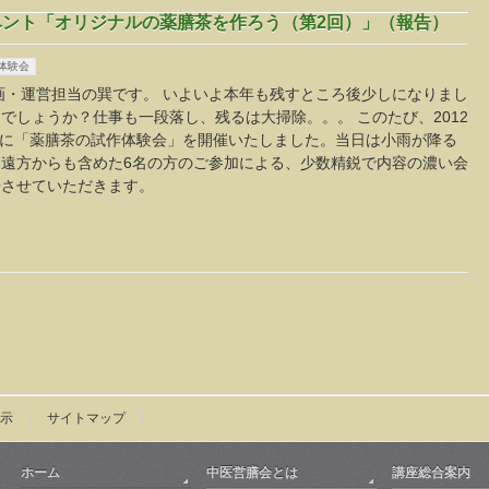
体験会
画・運営担当の巽です。 いよいよ本年も残すところ後少しになりまし
でしょうか？仕事も一段落し、残るは大掃除。。。 このたび、2012
土）に「薬膳茶の試作体験会」を開催いたしました。当日は小雨が降る
遠方からも含めた6名の方のご参加による、少数精鋭で内容の濃い会
告させていただきます。
示
サイトマップ
ホーム
中医営膳会とは
講座総合案内