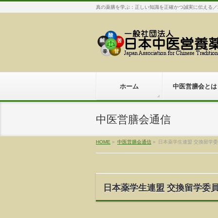
真の薬膳を学ぶ：正しい知識を正確かつ誠実に伝える／
ホーム
中医営膳会とは
中医営膳会通信
HOME
»
中医営膳会通信
»
日本薬学生連盟 交換留学
日本薬学生連盟 交換留学委