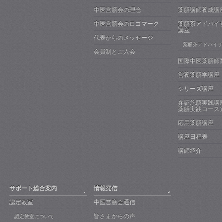
中医営膳会の理念
薬膳講師養成講
中医営膳会のロゴマーク
薬膳茶アドバイ
講座
代表からのメッセージ
薬膳茶アドバイ
会員制とご入会
国際中医薬膳師
営養薬膳学講座
シリーズ講座
弁証施膳実践講
薬膳実践コース
応用薬膳講座
講座日程表
講師紹介
サポート総合案内
情報発信
認定教室
中医営膳会通信
皆さまからの声
認定教室について