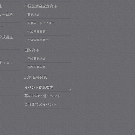
座
中医営膳会認定資格
ザー資格
薬膳講師
薬膳茶アドバイザー
ザー
中級営養薬膳士
育成講座
初級営養薬膳士
国際資格
国際薬膳講師
座（旧：
）
国際薬膳茶師
試験 合格発表
イベント総合案内
募集中の公開イベント
これまでのイベント