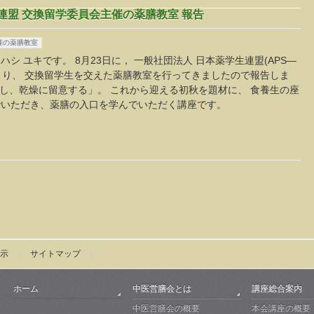
連盟 交換留学委員会主催の薬膳教室 報告
催の薬膳教室
 ユキです。 8月23日に， 一般社団法人 日本薬学生連盟(APS—
により、 交換留学生を交えた薬膳教室を行ってきましたので報告しま
潤し、乾燥に留意する」。 これから迎える初秋を題材に、 食養生の座
でいただき、薬膳の入口を学んでいただく講座です。
示
サイトマップ
ホーム
中医営膳会とは
講座総合案内
中医営膳会の概要
本会講座の概要