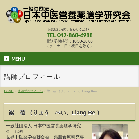
お気軽にお問い合わせください
TEL
042-860-6988
電話受付時間；10:00-16:00
（水・土・日・祝日を除く）
MENU
講師プロフィール
HOME
»
講師プロフィール
»
梁 蓓 （りょう ぺい、Liang Bei）
梁 蓓 （りょう ぺい、Liang Bei）
一般社団法人 日本中医営養薬膳学研究
会 代表
世界中医薬学会聯合会・薬膳食療研究専