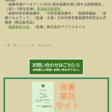
「薬膳市場データブック2016 国内薬膳市場に関する調査概況」
（第1～3章を監修）
美容経済新聞社
「基礎中医営養薬膳学」「中医営養薬膳学」「薬膳茶概論」「薬
膳スキルアップ」（監修・主著）日本中医営養薬膳学研究会公式
教材（限定販売品）
「
薬膳食材大全
」（監修）株式会社アプリスタイル
←
周 軍（しゅう ぐん、Zhou Jun）