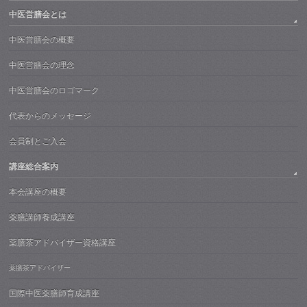
中医営膳会とは
中医営膳会の概要
中医営膳会の理念
中医営膳会のロゴマーク
代表からのメッセージ
会員制とご入会
講座総合案内
本会講座の概要
薬膳講師養成講座
薬膳茶アドバイザー資格講座
薬膳茶アドバイザー
国際中医薬膳師育成講座