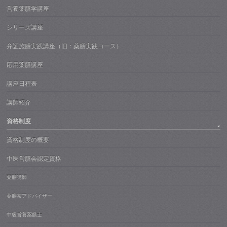
営養薬膳学講座
シリーズ講座
弁証施膳実践講座（旧：薬膳実践コース）
応用薬膳講座
講座日程表
講師紹介
資格制度
資格制度の概要
中医営膳会認定資格
薬膳講師
薬膳茶アドバイザー
中級営養薬膳士