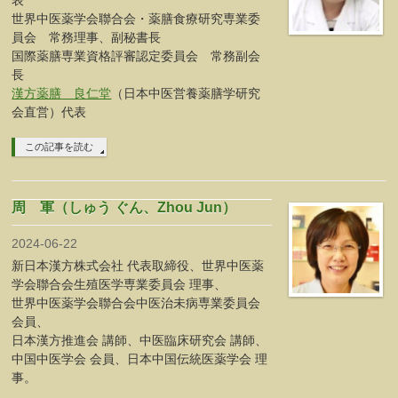
表
世界中医薬学会聯合会・薬膳食療研究専業委
員会 常務理事、副秘書長
国際薬膳専業資格評審認定委員会 常務副会
長
漢方薬膳 良仁堂
（日本中医営養薬膳学研究
会直営）代表
この記事を読む
周 軍（しゅう ぐん、Zhou Jun）
2024-06-22
新日本漢方株式会社 代表取締役、世界中医薬
学会聯合会生殖医学専業委員会 理事、
世界中医薬学会聯合会中医治未病専業委員会
会員、
日本漢方推進会 講師、中医臨床研究会 講師、
中国中医学会 会員、日本中国伝統医薬学会 理
事。