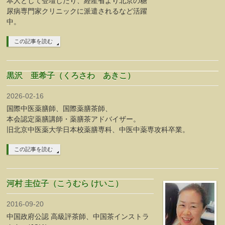
本人として登壇したり、経産省より北京の糖
尿病専門家クリニックに派遣されるなど活躍
中。
この記事を読む
黒沢 亜希子（くろさわ あきこ）
2026-02-16
国際中医薬膳師、国際薬膳茶師、
本会認定薬膳講師・薬膳茶アドバイザー。
旧北京中医薬大学日本校薬膳専科、中医中薬専攻科卒業。
この記事を読む
河村 圭位子（こうむら けいこ）
2016-09-20
中国政府公認 高級評茶師、中国茶インストラ