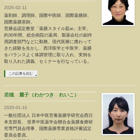
2025-02-11
薬剤師、調理師。国際中医師、国際薬膳師、
国際薬膳茶師。
営膳会認定教室「薬膳スタイル藍ai」主宰。
約30年間、総合病院の薬局、製薬会社の副作
用調査部門などに勤務。現代医療に携わって
きた経験を生かし、西洋医学と中医学、薬膳
をバランスよく体調管理に取り入れ、実例を
取り入れた講義、セミナーを行なっている。
この記事を読む
若槻 麗子（わかつき れいこ）
2020-01-15
一般社団法人 日本中医営養薬膳学研究会西日
本支部長、 世界中医薬学会聯合会薬膳食療研
究専門員会理事、国際薬膳専業資格評審認定
委員会委員。