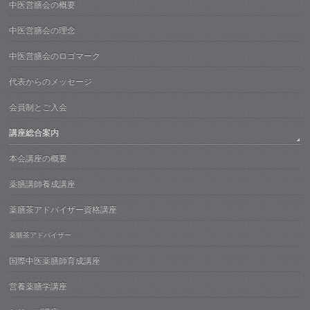
中医営膳会の概要
中医営膳会の理念
中医営膳会のロゴマーク
代表からのメッセージ
会員制とご入会
講座総合案内
本会講座の概要
薬膳講師養成講座
薬膳茶アドバイザー資格講座
薬膳茶アドバイザー
国際中医薬膳師育成講座
営養薬膳学講座