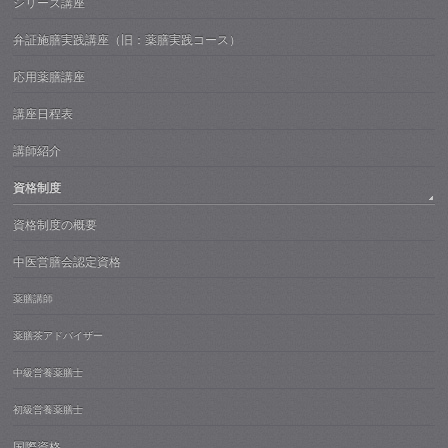
シリーズ講座
弁証施膳実践講座（旧：薬膳実践コース）
応用薬膳講座
講座日程表
講師紹介
資格制度
資格制度の概要
中医営膳会認定資格
薬膳講師
薬膳茶アドバイザー
中級営養薬膳士
初級営養薬膳士
国際資格