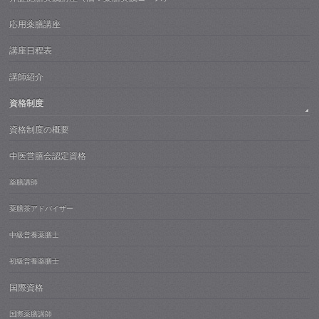
応用薬膳講座
講座日程表
講師紹介
資格制度
資格制度の概要
中医営膳会認定資格
薬膳講師
薬膳茶アドバイザー
中級営養薬膳士
初級営養薬膳士
国際資格
国際薬膳講師