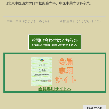
旧北京中医薬大学日本校薬膳専科、中医中薬専攻科卒業。
←
中島 由佳（なかじま ゆうか）
河村 圭位子（こうむら けいこ）
→
会員専用サイトへ
PAGETOP