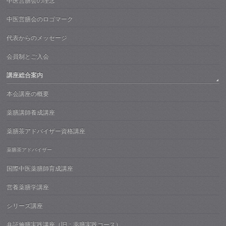
中医営膳会の理念
中医営膳会のロゴマーク
代表からのメッセージ
会員制とご入会
講座総合案内
本会講座の概要
薬膳講師養成講座
薬膳茶アドバイザー資格講座
薬膳茶アドバイザー
国際中医薬膳師育成講座
営養薬膳学講座
シリーズ講座
弁証施膳実践講座（旧：薬膳実践コース）