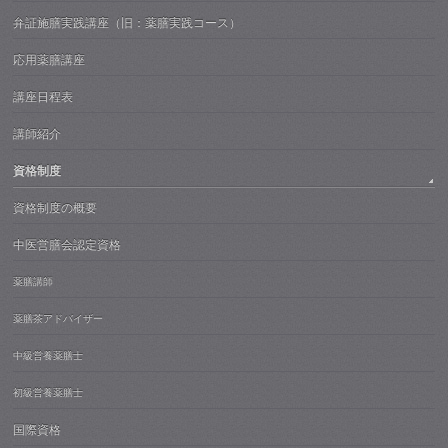
弁証施膳実践講座（旧：薬膳実践コース）
応用薬膳講座
講座日程表
講師紹介
資格制度
資格制度の概要
中医営膳会認定資格
薬膳講師
薬膳茶アドバイザー
中級営養薬膳士
初級営養薬膳士
国際資格