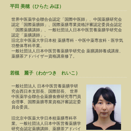
平田 美穂（ひらた みほ）
世界中医薬学会聯合会認定「国際中医師」、中国薬膳研究会
認定「国際薬膳師」、国際薬膳専業資格評審認定委員会認定
「国際薬膳講師」、一般社団法人日本中医営養薬膳学研究会
認定「薬膳講師」。
旧北京中医薬大学日本校 薬膳専科・中医中薬専攻科・医学気
功整体専科卒業。
一般社団法人日本中医営養薬膳学研究会 薬膳講師養成講座、
薬膳茶アドバイザー資格講座修了。
若槻 麗子（わかつき れいこ）
一般社団法人 日本中医営養薬膳学研
究会西日本支部長、国際部長、 世界
中医薬学会聯合会薬膳食療研究専門員
会理事、国際薬膳専業資格評審認定委
員会委員。
旧北京中医薬大学日本校薬膳専科卒
業。一般社団法人日本中医営養薬膳学
研究会認定薬膳講師、薬膳茶アドバイ