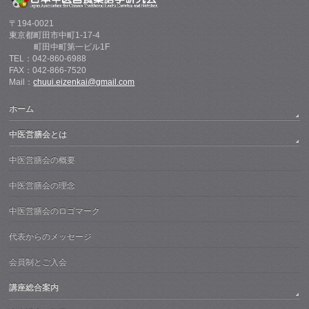
〒194-0021
東京都町田市中町1-17-4
町田中町第一ビル1F
TEL：042-860-6988
FAX：042-866-7520
Mail：
chuui.eizenkai@gmail.com
ホーム
中医営膳会とは
中医営膳会の概要
中医営膳会の理念
中医営膳会のロゴマーク
代表からのメッセージ
会員制とご入会
講座総合案内