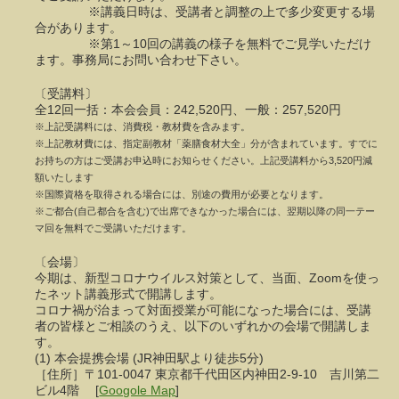
※講義日時は、受講者と調整の上で多少変更する場
合があります。
※第1～10回の講義の様子を無料でご見学いただけ
ます。事務局にお問い合わせ下さい。
〔受講料〕
全12回一括：本会会員：242,520円、一般：257,520円
※上記受講料には、消費税・教材費を含みます。
※上記教材費には、指定副教材「薬膳食材大全」分が含まれています。すでに
お持ちの方はご受講お申込時にお知らせください。上記受講料から3,520円減
額いたします
※国際資格を取得される場合には、別途の費用が必要となります。
※ご都合(自己都合を含む)で出席できなかった場合には、翌期以降の同一テー
マ回を無料でご受講いただけます。
〔会場〕
今期は、新型コロナウイルス対策として、当面、Zoomを使っ
たネット講義形式で開講します。
コロナ禍が治まって対面授業が可能になった場合には、受講
者の皆様とご相談のうえ、以下のいずれかの会場で開講しま
す。
(1) 本会提携会場 (JR神田駅より徒歩5分)
［住所］〒101-0047 東京都千代田区内神田2-9-10 吉川第二
ビル4階 [
Googole Map
]