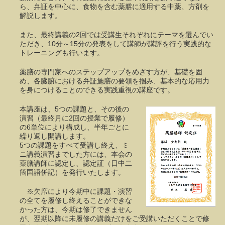
ら、弁証を中心に、食物を含む薬膳に適用する中薬、方剤を
解説します。
また、最終講義の2回では受講生それぞれにテーマを選んでい
ただき、10分～15分の発表をして講師が講評を行う実践的な
トレーニングも行います。
薬膳の専門家へのステップアップをめざす方が、基礎を固
め、各臓腑における弁証施膳の要領を掴み、基本的な応用力
を身につけることのできる実践重視の講座です。
本講座は、5つの課題と、その後の
演習（最終月に2回の授業で履修）
の6単位により構成し、半年ごとに
繰り返し開講します。
5つの課題をすべて受講し終え、ミ
ニ講義演習までした方には、本会の
薬膳講師に認定し、認定証（日中二
箇国語併記）を発行いたします。
※欠席により今期中に課題・演習
の全てを履修し終えることができな
かった方は、今期は修了できません
が、翌期以降に未履修の講義だけをご受講いただくことで修