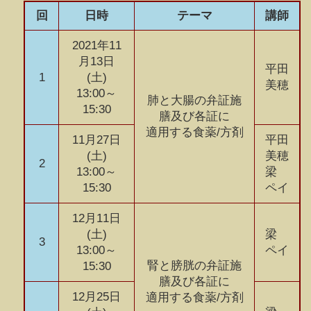
回
日時
テーマ
講師
2021年11
月13日
平田
1
(土)
美穂
13:00～
肺と大腸の弁証施
15:30
膳及び各証に
適用する食薬/方剤
11月27日
平田
(土)
美穂
2
13:00～
梁
15:30
ペイ
12月11日
(土)
梁
3
13:00～
ペイ
腎と膀胱の弁証施
15:30
膳及び各証に
12月25日
適用する食薬/方剤