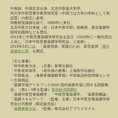
中医師。中国北京出身。北京中医薬大学卒。
同大学中医営養学教育研究室（中国では大学の学科として初
設置）の創立に参画。
同教研室講師を経て、1989年に来日。
北京中医大日本校（現：日本中医学院）助教授、東京薬膳学
院特別講師などを歴任。
2011年に中医営養薬膳学研究会を設立（2018年に一般社団法
人化し「日本中医営養薬膳学研究会」と改称）。
2019年3月には、「薬食同源」実践のため、直営薬局「
漢方
薬膳良仁堂
」を開店。
《主な著書》
「科学飲食大全」（共著）新華出版社
「中医老年病学」（老年病の療養）上海医学出版社
「中国食品」（食療食補連載寄稿）中国食品科技情報センタ
ー主催雑誌
「薬膳市場データブック2016 国内薬膳市場に関する調査概
況」（第1～3章を監修）
美容経済新聞社
「基礎中医営養薬膳学」「中医営養薬膳学」「薬膳茶概論」
「薬膳スキルアップ」（監修・主著）日本中医営養薬膳学研
究会公式教材（限定販売品）
「
薬膳食材大全
」（監修）株式会社アプリスタイル