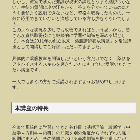
しかし、教室で学んだ知識が現実の課題とうまく結びつかな
い、生徒の質問に冷や汗をかく、答えを分かっているのにど
うも要領よく説明できないなど、資格を取得したものの、十
分に応用できていないと痛感している方も少なくないでしょ
う。
このような状況を少しでも改善できればという思いから、皆
さんが資格取得後にも継続的に学問や知識を深める場とし
て、本会は2011年の創立以来「薬膳講師養成講座」を常設講
座として開講してご好評いただいてきました。
具体的に薬膳教室を開講したいという方だけでなく、薬膳を
アドバイスするスキルを磨きたい方にも ぜひご受講いただき
たい講座です。
一人でも多くの方がご受講されますようお勧め申し上げま
す。
本講座の特長
今まで系統的に学習してきた各科目（基礎理論→診断学→中
薬学→方剤学→内科）の知識を別の角度からそれぞれの臓・
腑別にまとめ、その臓腑における基本知識を振り返りなが