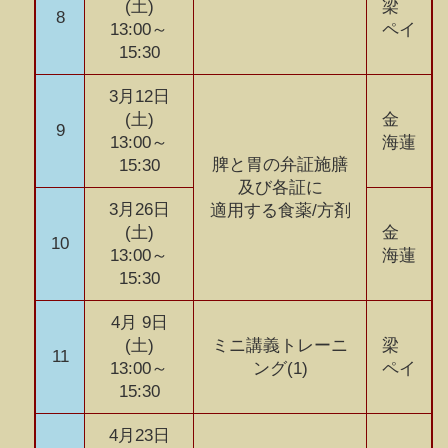
(土)
梁
8
13:00～
ペイ
15:30
3月12日
(土)
金
9
13:00～
海蓮
脾と胃の弁証施膳
15:30
及び各証に
3月26日
適用する食薬/方剤
(土)
金
10
13:00～
海蓮
15:30
4月 9日
(土)
ミニ講義トレーニ
梁
11
13:00～
ング(1)
ペイ
15:30
4月23日