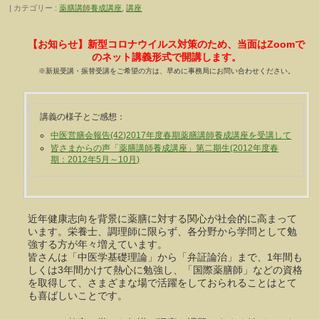
カテゴリー :
薬膳講師養成講座
,
講座
【お知らせ】新型コロナウイルス対策のため、当面はZoomで
のネット講義形式で開講します。
※新規受講・振替受講をご希望の方は、早めに事務局にお問い合わせください。
講義の様子とご感想：
中医営膳会報告(42)2017年度春期薬膳講師養成講座を受講して
皆さまからの声「薬膳講師養成講座」第二期生(2012年度春
期：2012年5月～10月)
近年健康志向を背景に薬膳に対する関心が社会的に高まって
います。栄養士、調理師に限らず、各分野から学問として勉
強する方が年々増えています。
皆さんは「中医学基礎理論」から「弁証論治」まで、1年間も
しくは3年間かけて熱心に勉強し、「国際薬膳師」などの資格
を取得して、さまざまな場で活躍をしておられることはとて
も喜ばしいことです。