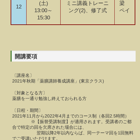
(土)
ミニ講義トレーニ
梁
12
13:00～
ング(2)、修了式
ペイ
15:30
開講要項
〔講座名〕
2021年秋期「薬膳講師養成講座」(東京クラス)
〔対象となる方〕
薬膳を一通り勉強し終えておられる方
〔日程・期間〕
2021年11月から2022年4月までのコース制（各回2.5時間）
※【振替受講制度】が適用されます。受講者のご都
合で特定の回を欠席された場合には、
翌期以降2年以内ならば、同一テーマ回を1回無料
でご受講いただけます。