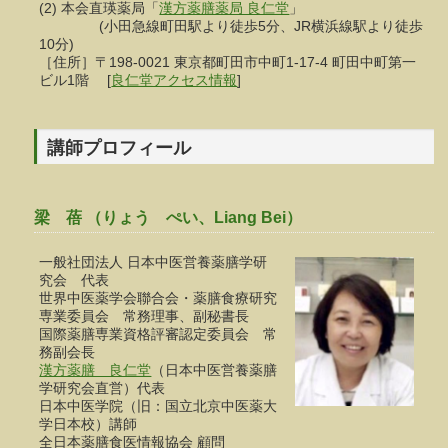
(2) 本会直瑛薬局「
漢方薬膳薬局 良仁堂
」
(小田急線町田駅より徒歩5分、JR横浜線駅より徒歩
10分)
［住所］〒198-0021 東京都町田市中町1-17-4 町田中町第一
ビル1階 [
良仁堂アクセス情報
]
講師プロフィール
梁 蓓 （りょう ぺい、Liang Bei）
一般社団法人 日本中医営養薬膳学研
究会 代表
世界中医薬学会聯合会・薬膳食療研究
専業委員会 常務理事、副秘書長
国際薬膳専業資格評審認定委員会 常
務副会長
漢方薬膳 良仁堂
（日本中医営養薬膳
学研究会直営）代表
日本中医学院（旧：国立北京中医薬大
学日本校）講師
全日本薬膳食医情報協会 顧問