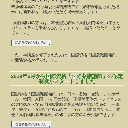
了をめざしていただくことができます。
未履修講義のご受講は受講料無料です（教材が改訂された場
合には新教材をご購入いただく場合があります）。
｢薬膳講師｣の方々は、本会認定教室「薬膳入門講座」(本会が
カリキュラムと教材を提供します）を ご開講いただくことが
できます。
認定教室の詳細を読む
また、本講座を修了された方は、国際資格「国際薬膳講師」
の受験資格が得られます。
2018年5月から国際資格「国際薬膳講師」の認定
制度がスタートしました
国際資格「国際薬膳講師」は、日本、香港、台湾、シンガポ
ール、韓国、米国、7ヶ国の営養・薬膳学団体のトップクラス
の専門家からなる「国際薬膳専業資格評審認定委員会（事務
局：香港）」が認定するもので、 当面、日本国内からは、本
会「薬膳講師養成講座」の修了者の方のみが受験できます。
国際資格の詳細を読む