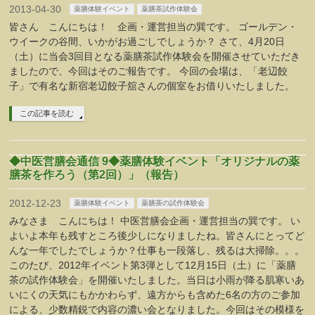
2013-04-30
薬膳体験イベント
薬膳茶試作体験会
皆さん こんにちは！ 企画・運営担当の巽です。 ゴールデン・
ウイークの谷間、いかがお過ごしでしょうか？ さて、4月20日
（土）に当会3回目となる薬膳茶試作体験会を開催させていただき
ましたので、今回はそのご報告です。 今回の会場は、「老辺餃
子」で有名な新宿老辺餃子舘さんの個室をお借りいたしました。
この記事を読む
◆中医営膳会通信 9◆薬膳体験イベント「オリジナルの薬
2012-12-23
薬膳体験イベント
薬膳茶の試作体験会
みなさま こんにちは！ 中医営膳会企画・運営担当の巽です。 い
よいよ本年も残すところ後少しになりましたね。皆さんにとってど
んな一年でしたでしょうか？仕事も一段落し、残るは大掃除。。。
このたび、2012年イベント第3弾として12月15日（土）に「薬膳
茶の試作体験会」を開催いたしました。当日は小雨が降る肌寒いあ
いにくの天気にもかかわらず、遠方からも含めた6名の方のご参加
による、少数精鋭で内容の濃い会となりました。今回はその模様を