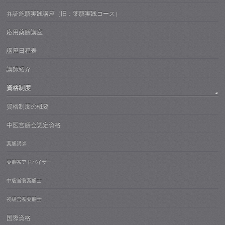
弁証施膳実践講座（旧：薬膳実践コース）
応用薬膳講座
講座日程表
講師紹介
資格制度
資格制度の概要
中医営膳会認定資格
薬膳講師
薬膳茶アドバイザー
中級営養薬膳士
初級営養薬膳士
国際資格