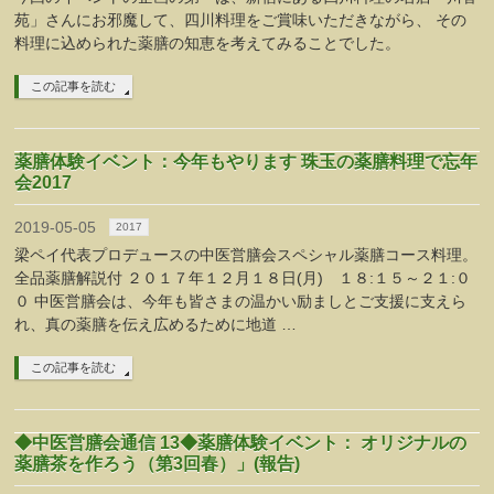
苑」さんにお邪魔して、四川料理をご賞味いただきながら、 その
料理に込められた薬膳の知恵を考えてみることでした。
この記事を読む
薬膳体験イベント：今年もやります 珠玉の薬膳料理で忘年
会2017
2019-05-05
2017
梁ペイ代表プロデュースの中医営膳会スペシャル薬膳コース料理。
全品薬膳解説付 ２０１７年１２月１８日(月) １８:１５～２１:０
０ 中医営膳会は、今年も皆さまの温かい励ましとご支援に支えら
れ、真の薬膳を伝え広めるために地道 …
この記事を読む
◆中医営膳会通信 13◆薬膳体験イベント： オリジナルの