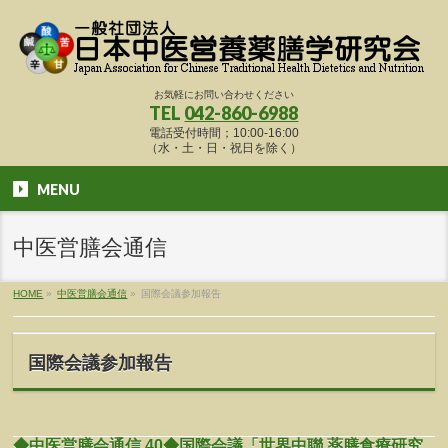
お気軽にお問い合わせください
TEL
042-860-6988
電話受付時間；10:00-16:00
（水・土・日・祝日を除く）
MENU
中医営膳会通信
HOME
»
中医営膳会通信
»
国際会議参加報告
国際会議参加報告
◆中医営膳会通信 40◆国際会議「世界中聯 薬膳食療研究