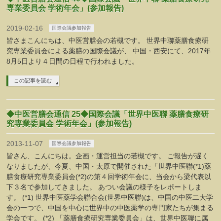
専業委員会 学術年会」(参加報告)
2019-02-16
国際会議参加報告
皆さまこんにちは、中医営膳会の若槻です。 世界中聯薬膳食療研
究専業委員会による薬膳の国際会議が、 中国・西安にて、2017年
8月5日より４日間の日程で行われました。
この記事を読む
◆中医営膳会通信 25◆国際会議「世界中医聯 薬膳食療研
究専業委員会 学術年会」(参加報告)
2013-11-07
国際会議参加報告
皆さん、こんにちは。企画・運営担当の若槻です。 ご報告が遅く
なりましたが、今夏、中国・太原で開催された「世界中医聯(*1)薬
膳食療研究専業委員会(*2)の第４回学術年会に、当会から梁代表以
下３名で参加してきました。 あつい会議の様子をレポートしま
す。 (*1) 世界中医薬学会聯合会(世界中医聯)は、中国の中医二大学
会の一つで、中国を中心に世界中の中医薬学の専門家たちが集まる
学会です。 (*2) 「薬膳食療研究専業委員会」は、世界中医聯に属