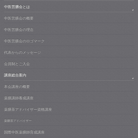
中医営膳会とは
中医営膳会の概要
中医営膳会の理念
中医営膳会のロゴマーク
代表からのメッセージ
会員制とご入会
講座総合案内
本会講座の概要
薬膳講師養成講座
薬膳茶アドバイザー資格講座
薬膳茶アドバイザー
国際中医薬膳師育成講座