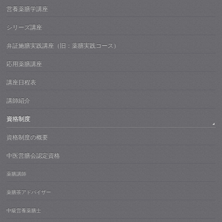
営養薬膳学講座
シリーズ講座
弁証施膳実践講座（旧：薬膳実践コース）
応用薬膳講座
講座日程表
講師紹介
資格制度
資格制度の概要
中医営膳会認定資格
薬膳講師
薬膳茶アドバイザー
中級営養薬膳士