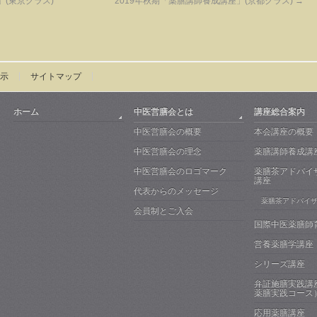
(東京クラス)
2019年秋期「薬膳講師養成講座」(京都クラス)
→
示
サイトマップ
ホーム
中医営膳会とは
講座総合案内
中医営膳会の概要
本会講座の概要
中医営膳会の理念
薬膳講師養成講
中医営膳会のロゴマーク
薬膳茶アドバイ
講座
代表からのメッセージ
薬膳茶アドバイ
会員制とご入会
国際中医薬膳師
営養薬膳学講座
シリーズ講座
弁証施膳実践講
薬膳実践コース
応用薬膳講座