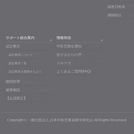
講座日程表
講師紹介
サポート総合案内
情報発信
認定教室
中医営膳会通信
皆さまからの声
認定教室について
メルマガ
認定教室一覧
よくあるご質問(FAQ)
認定教室を開講するまで
個別指導
健康相談
【会員限定】
Copyright ©
一般社団法人 日本中医営養薬膳学研究会
All Rights Reserved.