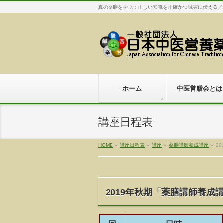
真の薬膳を学ぶ：正しい知識を正確かつ誠実に伝える／
ホーム
中医営膳会とは
講座日程表
HOME
»
講座日程表
»
講座
»
薬膳講師養成講座
»
2
2019年秋期「薬膳講師養成講