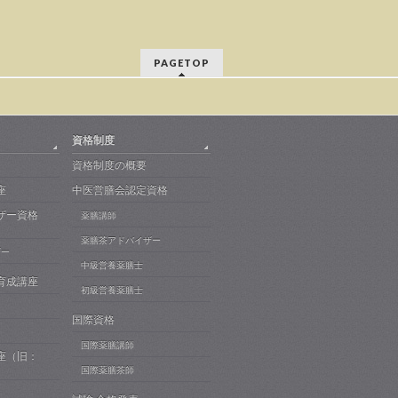
PAGETOP
資格制度
資格制度の概要
座
中医営膳会認定資格
ザー資格
薬膳講師
薬膳茶アドバイザー
ザー
中級営養薬膳士
育成講座
初級営養薬膳士
国際資格
国際薬膳講師
座（旧：
）
国際薬膳茶師