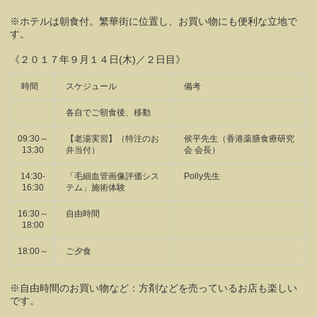
※ホテルは朝食付。繁華街に位置し、お買い物にも便利な立地で
す。
《２０１７年９月１４日(木)／２日目》
時間
スケジュール
備考
各自でご朝食後、移動
09:30～
【老湯実習】（特注のお
侯平先生（香港薬膳食療研究
13:30
弁当付）
会 会長）
14:30-
「毛細血管画像評価シス
Polly先生
16:30
テム」施術体験
16:30～
自由時間
18:00
18:00～
ご夕食
※自由時間のお買い物など：方剤などを売っているお店も楽しい
です。