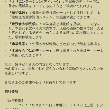
『オリエンテーション(ディナー)』
：初日夜のディナーでは、
香港の薬膳界をリードする先生方とご歓談いただけます。
『施術体験』
：最新の医療技術の一つとして注目されている
「毛細血管画像評価システム」の施術体験ができます。。
『港浸會大学見学』
：大学施設と博物館を見学。ここでなん
と、本会代表梁ペイの大先輩で、現在の薬膳の世界で第一人者
と言われている党毅先生自らによる薬膳のお話を聞けます。ま
た、学食体験もします。
『市場見学』
：中薬や食材乾物などが揃った活気ある市場も！
『本場ならではのディナー』
：夜は厳選された香港ディナーを
ご堪能いただきます！
など、盛りだくさんの内容となっています。
自由時間には、現地でしか買えない食材や調味料などのお買い物
も楽しいですよ。
みなさまのご参加を心よりお待ちしております！
催行要項
【旅行期間】
２０１７年９月１３日（水曜日）〜１６日（土曜日）／