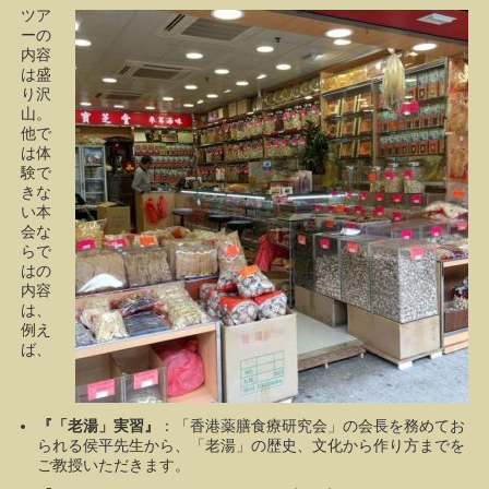
ツア
ーの
内容
は盛
り沢
山。
他で
は体
験で
きな
い本
会な
らで
はの
内容
は、
例え
ば、
『「老湯」実習』
：「香港薬膳食療研究会」の会長を務めてお
られる侯平先生から、「老湯」の歴史、文化から作り方までを
ご教授いただきます。