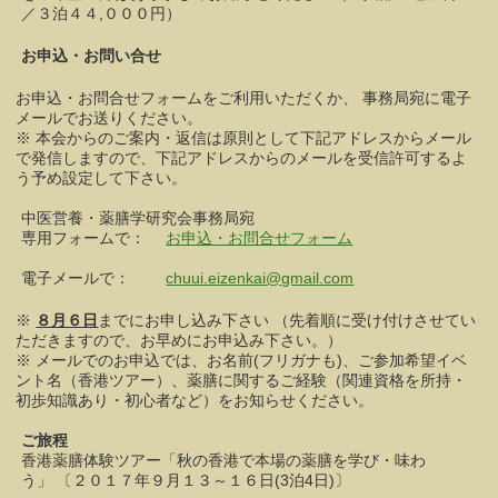
／３泊４４,０００円）
お申込・お問い合せ
お申込・お問合せフォームをご利用いただくか、 事務局宛に電子
メールでお送りください。
※ 本会からのご案内・返信は原則として下記アドレスからメール
で発信しますので、下記アドレスからのメールを受信許可するよ
う予め設定して下さい。
中医営養・薬膳学研究会事務局宛
専用フォームで：
お申込・お問合せフォーム
電子メールで：
chuui.eizenkai@gmail.com
※
８月６日
までにお申し込み下さい （先着順に受け付けさせてい
ただきますので、お早めにお申込み下さい。）
※ メールでのお申込では、お名前(フリガナも)、ご参加希望イベ
ント名（香港ツアー）、薬膳に関するご経験（関連資格を所持・
初歩知識あり・初心者など）をお知らせください。
ご旅程
香港薬膳体験ツアー「秋の香港で本場の薬膳を学び・味わ
う」
〔２０１７年９月１３～１６日(3泊4日)〕