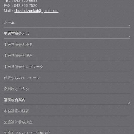
TEL：042-860-6988
FAX：042-866-7520
Mail：
chuui.eizenkai@gmail.com
ホーム
中医営膳会とは
中医営膳会の概要
中医営膳会の理念
中医営膳会のロゴマーク
代表からのメッセージ
会員制とご入会
講座総合案内
本会講座の概要
薬膳講師養成講座
薬膳茶アドバイザー資格講座