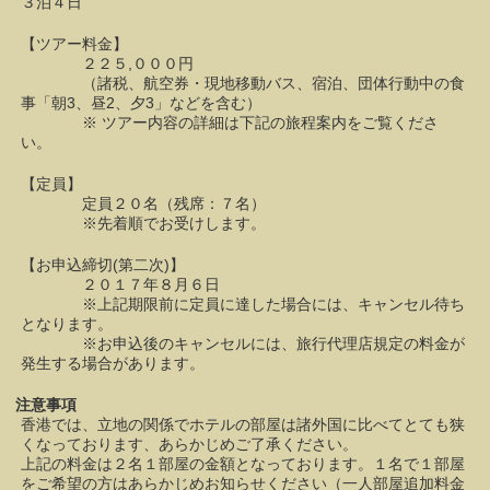
３泊４日
【ツアー料金】
２２５,０００円
（諸税、航空券・現地移動バス、宿泊、団体行動中の食
事「朝3、昼2、夕3」などを含む）
※ ツアー内容の詳細は下記の旅程案内をご覧くださ
い。
【定員】
定員２０名（残席：７名）
※先着順でお受けします。
【お申込締切(第二次)】
２０１７年８月６日
※上記期限前に定員に達した場合には、キャンセル待ち
となります。
※お申込後のキャンセルには、旅行代理店規定の料金が
発生する場合があります。
注意事項
香港では、立地の関係でホテルの部屋は諸外国に比べてとても狭
くなっております、あらかじめご了承ください。
上記の料金は２名１部屋の金額となっております。１名で１部屋
をご希望の方はあらかじめお知らせください（一人部屋追加料金