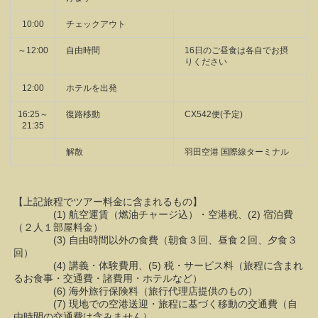
10:00
チェックアウト
～12:00
自由時間
16日のご昼食は各自でお摂
りください
12:00
ホテルを出発
16:25～
復路移動
CX542便(予定)
21:35
解散
羽田空港 国際線ターミナル
【上記旅程でツアー料金に含まれるもの】
(1) 航空運賃（燃油チャージ込）・空港税、(2) 宿泊費
（２人１部屋料金）
(3) 自由時間以外の食費（朝食３回、昼食２回、夕食３
回）
(4) 講義・体験費用、(5) 税・サービス料（旅程に含まれ
るお食事・交通費・諸費用・ホテルなど）
(6) 海外旅行保険料（旅行代理店提供のもの）
(7) 現地での空港送迎・旅程に基づく移動の交通費（自
由時間の交通費は含みません）