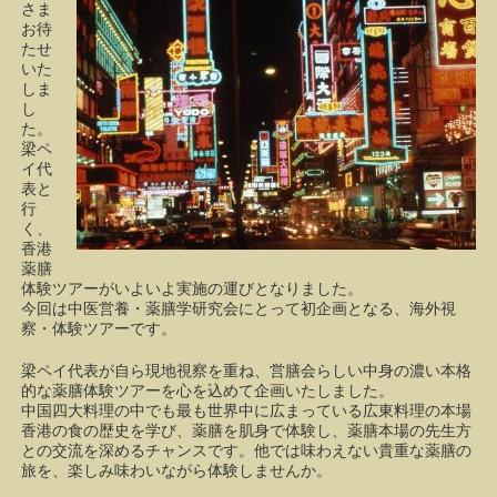
さま
お待
たせ
いた
しま
し
た。
梁ペ
イ代
表と
行
く、
香港
薬膳
体験ツアーがいよいよ実施の運びとなりました。
今回は中医営養・薬膳学研究会にとって初企画となる、海外視
察・体験ツアーです。
梁ペイ代表が自ら現地視察を重ね、営膳会らしい中身の濃い本格
的な薬膳体験ツアーを心を込めて企画いたしました。
中国四大料理の中でも最も世界中に広まっている広東料理の本場
香港の食の歴史を学び、薬膳を肌身で体験し、薬膳本場の先生方
との交流を深めるチャンスです。他では味わえない貴重な薬膳の
旅を、楽しみ味わいながら体験しませんか。