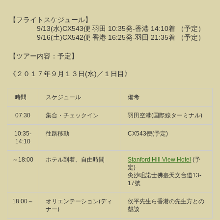
【フライトスケジュール】
9/13(水)CX543便 羽田 10:35発-香港 14:10着 （予定）
9/16(土)CX542便 香港 16:25発-羽田 21:35着 （予定）
【ツアー内容：予定】
《２０１７年９月１３日(水)／１日目》
時間
スケジュール
備考
07:30
集合・チェックイン
羽田空港(国際線ターミナル)
10:35-
往路移動
CX543便(予定)
14:10
～18:00
ホテル到着、自由時間
Stanford Hill View Hotel
(予
定)
尖沙咀諾士佛臺天文台道13-
17號
18:00～
オリエンテーション(ディ
侯平先生ら香港の先生方との
ナー)
墾談