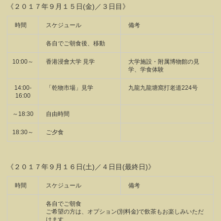
《２０１７年９月１５日(金)／３日目》
時間
スケジュール
備考
各自でご朝食後、移動
10:00～
香港浸會大学 見学
大学施設・附属博物館の見
学、学食体験
14:00-
「乾物市場」見学
九龍九龍塘窩打老道224号
16:00
～18:30
自由時間
18:30～
ご夕食
《２０１７年９月１６日(土)／４日目(最終日)》
時間
スケジュール
備考
各自でご朝食
ご希望の方は、オプション(別料金)で飲茶もお楽しみいただ
けます