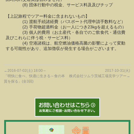
(8) 団体行動中の税金、サービス料及及びチップ
【上記旅程でツアー料金に含まれないもの】
(1) 渡航手続諸経費（パスポート代理申請手数料など）
(2) 手荷物超過料金（お一人につき23kgを超えるもの）
(3) 個人的費用（お土産代・各自でのご飲食代・通信費
及びこれらに伴う税・サービス料）
(4) 空港諸税は、航空燃油価格高騰の影響によって変動
する可能性があり、追加徴収が発生する場合がございます。
←
2016-07-02(土) 18:00～
2017-10-31(火)
「明快に食べ、快適に生きる～食の本
株式会社ツムラ茨城工場見学ツアー
→
質を探る」(全3回)