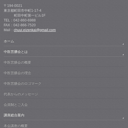
〒194-0021
東京都町田市中町1-17-4
町田中町第一ビル1F
TEL：042-860-6988
FAX：042-866-7520
Mail：
chuui.eizenkai@gmail.com
ホーム
中医営膳会とは
中医営膳会の概要
中医営膳会の理念
中医営膳会のロゴマーク
代表からのメッセージ
会員制とご入会
講座総合案内
本会講座の概要