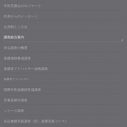
中医営膳会のロゴマーク
代表からのメッセージ
会員制とご入会
講座総合案内
本会講座の概要
薬膳講師養成講座
薬膳茶アドバイザー資格講座
薬膳茶アドバイザー
国際中医薬膳師育成講座
営養薬膳学講座
シリーズ講座
弁証施膳実践講座（旧：薬膳実践コース）