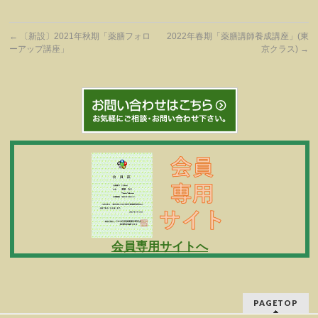
←
〔新設〕2021年秋期「薬膳フォロ
2022年春期「薬膳講師養成講座」(東
ーアップ講座」
京クラス)
→
会員専用サイトへ
PAGETOP