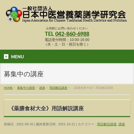
お気軽にお問い合わせください
TEL
042-860-6988
電話受付時間；10:00-16:00
（水・土・日・祝日を除く）
MENU
募集中の講座
HOME
»
募集中の講座
»
講座
»
用語解説講座
»
《薬膳食材大全》用語解説講座
《薬膳食材大全》用語解説講座
投稿日 : 2021-09-20
最終更新日時 : 2021-10-21
カテゴリー :
用語解説講座
,
講座