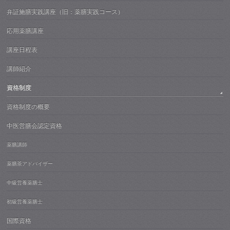
弁証施膳実践講座（旧：薬膳実践コース）
応用薬膳講座
講座日程表
講師紹介
資格制度
資格制度の概要
中医営膳会認定資格
薬膳講師
薬膳茶アドバイザー
中級営養薬膳士
初級営養薬膳士
国際資格