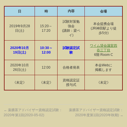
内容
日
時
会場
試験対策勉
本会提携会場
2019年9月28
15:20～
強会
(JR神田駅より徒
日(土)
17:20
(講師：梁ペ
歩5分)
イ)
ワイム貸会議室四
2020年10月
10:30～
試験認定試
谷三丁目
19日(土)
12:00
験
6階 Room C
2020年10月
本会Webに
12:00
合格者発表
26日(土)
掲載します
資格認定証
《未定》
《未定》
《未定》
授与式
←
薬膳茶アドバイザー資格認定試験：
薬膳茶アドバイザー資格認定試験：
2020年第1回(2020-05-02)
2020年度第1回(2020年秋期)
→