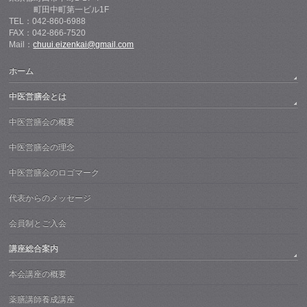
町田中町第一ビル1F
TEL：042-860-6988
FAX：042-866-7520
Mail：
chuui.eizenkai@gmail.com
ホーム
中医営膳会とは
中医営膳会の概要
中医営膳会の理念
中医営膳会のロゴマーク
代表からのメッセージ
会員制とご入会
講座総合案内
本会講座の概要
薬膳講師養成講座