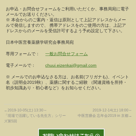
お申込・お問合せフォームをご利用いただくか、事務局宛に電子
メールでお送りください。
※ 本会からのご案内・返信は原則として上記アドレスからメー
ルで発信しますので、 携帯アドレスをのご使用の方は、上記ア
ドレスからのメールを受信許可するよう予め設定して下さい。
日本中医営養薬膳学研究会事務局宛
専用フォームで：
一般お問合せフォーム
電子メールで：
chuui.eizenkai@gmail.com
※ メールでのお申込なさる方は、お名前(フリガナも)、イベント
名（説明会2019秋）、薬膳に関するご経験 （関連資格を所持・
初歩知識あり・初心者など）をお知らせください。
←
2019-10-05(土) 13:30～
2019-12-14(土) 18:00～
「現場で活躍している先生方」シリー
中医営膳会 忘年会2019 in 京都
→
ズ第5回