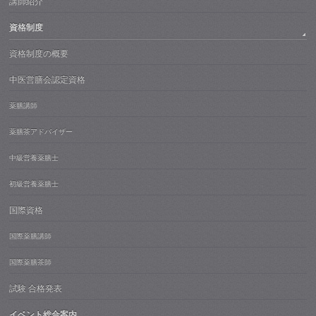
講師紹介
資格制度
資格制度の概要
中医営膳会認定資格
薬膳講師
薬膳茶アドバイザー
中級営養薬膳士
初級営養薬膳士
国際資格
国際薬膳講師
国際薬膳茶師
試験 合格発表
イベント総合案内