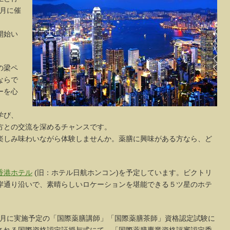
2月に催
開始い
の梁ペ
ならで
ーを心
学び、
方との交流を深めるチャンスです。
楽しみ味わいながら体験しませんか。薬膳に興味がある方なら、ど
香港ホテル
(旧：ホテル日航ホンコン)を予定しています。ビクトリ
岸通り沿いで、素晴らしいロケーションを堪能できる５ツ星のホテ
11月に実施予定の「国際薬膳講師」「国際薬膳茶師」資格認定試験に