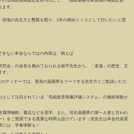
される国際資格認定証授与式にて、「国際薬膳専業資格評審認定委
れます。
。現地の先生方と懇親を図り、1年の締めくくりとして行いたいと思
できない本会ならではの内容は、例えば
研究会」の会長を務めておられる侯平先生から、「老湯」の歴史、文
ます。
夜のディナーでは、香港の薬膳界をリードする先生方とご歓談いただ
つとして注目されている「毛細血管画像評価システム」の施術体験が
附属博物館、書店などを見学。また、現在薬膳界の第一人者と言われ
ー）をご受講できる貴重な時間も設けています（党先生は本会代表梁
昼には、学食体験も！