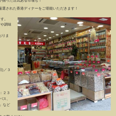
が揃った活気ある市場も！
厳選された香港ディナーをご堪能いただきます！
ます。
材や調味
おりま
日)／３
：２３
バス、
2」など