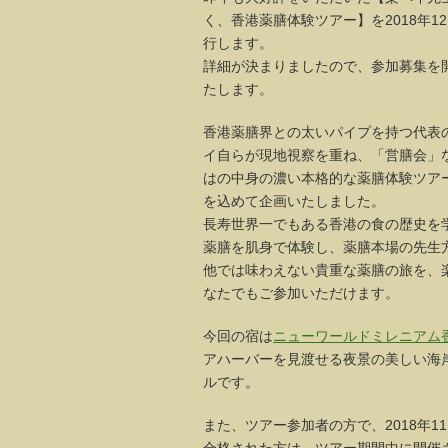
く、香港薬膳体験ツアー】を2018年1
行します。
詳細が決まりましたので、参加募集を
たします。
香港薬膳界との太いパイプを持つ代表
イ自らが現地視察を重ね、「営膳会」
はの中身の濃い本格的な薬膳体験ツア
を込めて企画いたしました。
長寿世界一でもある香港の食の歴史を
薬膳を肌身で体験し、薬膳本場の先生
他では味わえない貴重な薬膳の旅を、
なたでもご参加いただけます。
今回の宿は
ニューワールドミレニアム
アハーバーを見渡せる夜景の美しい海
ルです。
また、ツアー参加者の方で、2018年