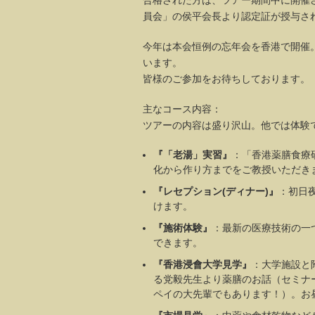
合格された方は、ツアー期間中に開催
員会」の侯平会長より認定証が授与さ
今年は本会恒例の忘年会を香港で開催
います。
皆様のご参加をお待ちしております。
主なコース内容：
ツアーの内容は盛り沢山。他では体験
『「老湯」実習』
：「香港薬膳食療
化から作り方までをご教授いただき
『レセプション(ディナー)』
：初日
けます。
『施術体験』
：最新の医療技術の一
できます。
『香港浸會大学見学』
：大学施設と
る党毅先生より薬膳のお話（セミナ
ペイの大先輩でもあります！）。お