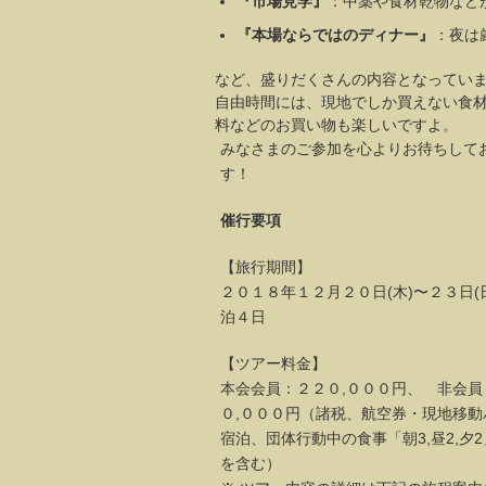
『市場見学』
：中薬や食材乾物など
『本場ならではのディナー』
：夜は
など、盛りだくさんの内容となってい
自由時間には、現地でしか買えない食
料などのお買い物も楽しいですよ。
みなさまのご参加を心よりお待ちして
す！
催行要項
【旅行期間】
２０１８年１２月２０日(木)〜２３日(
泊４日
【ツアー料金】
本会会員：２２０,０００円、 非会員
０,０００円（諸税、航空券・現地移動
宿泊、団体行動中の食事「朝3,昼2,夕
を含む）