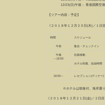
12/23(日)午後； 香港国際空港
【ツアー内容：予定】
《２０１８年１２月２０日(木)／１日
時間
スケジュール
午前
集合・チェックイン
午後
往路移動
～18:00
ホテル到着、自由時間
18:00～
レセプション(ディナー)
※ホテルは朝食付。海岸通り沿い
《２０１８年１２月２１日(金)／２日目