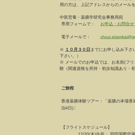
用の方は、上記アドレスからのメール
中医営養・薬膳学研究会事務局宛
専用フォームで：
お申込・お問合せ
電子メールで：
chuui.eizenkai@g
※
１０月３０日
までにお申し込み下さ
下さい。）
※ メールでのお申込では、お名前(フ
験（関連資格を所持・初歩知識あり・
ご旅程
香港薬膳体験ツアー：「薬膳の本場香
泊4日)〕
【フライトスケジュール】
12/20(木)午前： 羽田国際空港