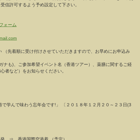
を受信許可するよう予め設定して下さい。
フォーム
mail.com
い （先着順に受け付けさせていただきますので、お早めにお申込み
リガナも)、ご参加希望イベント名（香港ツアー）、薬膳に関するご経
初心者など）をお知らせください。
港で学んで味わう忘年会です!」
〔２０１８年１２月２０～２３日(3
発 ⇒ 香港国際空港着 （予定）