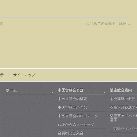
義)
「はじめての薬膳学」講座
→
示
サイトマップ
ホーム
中医営膳会とは
講座総合案内
中医営膳会の概要
本会講座の概要
中医営膳会の理念
薬膳講師養成講
中医営膳会のロゴマーク
薬膳茶アドバイ
講座
代表からのメッセージ
薬膳茶アドバイ
会員制とご入会