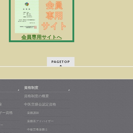
会員専用サイトへ
PAGETOP
資格制度
資格制度の概要
座
中医営膳会認定資格
ザー資格
薬膳講師
薬膳茶アドバイザー
ザー
中級営養薬膳士