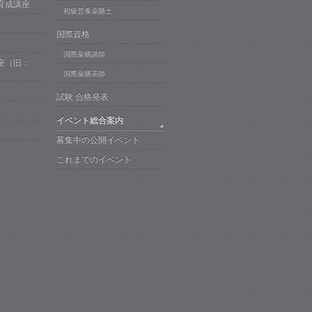
育成講座
初級営養薬膳士
国際資格
国際薬膳講師
座（旧：
）
国際薬膳茶師
試験 合格発表
イベント総合案内
募集中の公開イベント
これまでのイベント