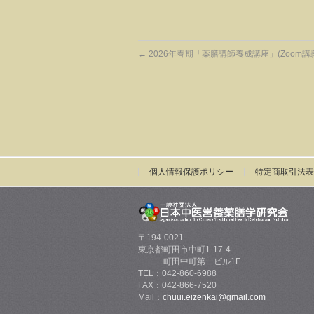
←
2026年春期「薬膳講師養成講座」(Zoom講
個人情報保護ポリシー
特定商取引法表
〒194-0021
東京都町田市中町1-17-4
町田中町第一ビル1F
TEL：042-860-6988
FAX：042-866-7520
Mail：
chuui.eizenkai@gmail.com