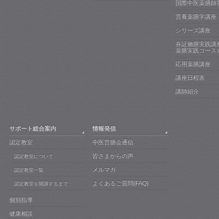
国際中医薬膳師
営養薬膳学講座
シリーズ講座
弁証施膳実践講
薬膳実践コース
応用薬膳講座
講座日程表
講師紹介
サポート総合案内
情報発信
認定教室
中医営膳会通信
皆さまからの声
認定教室について
メルマガ
認定教室一覧
よくあるご質問(FAQ)
認定教室を開講するまで
個別指導
健康相談