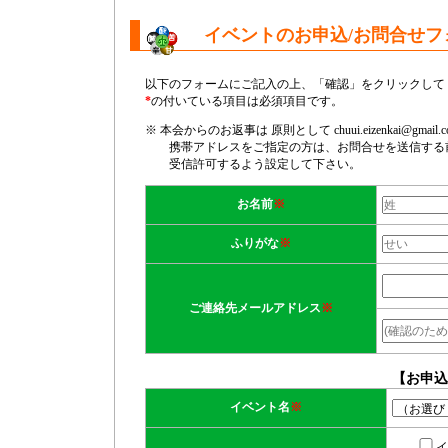
イベントのお申込/お問合せフ
以下のフォームにご記入の上、「確認」をクリックして
*
の付いている項目は必須項目です。
※ 本会からのお返事は 原則として chuui.eizenkai@gm
携帯アドレスをご指定の方は、お問合せを送信する前
受信許可するよう設定して下さい。
お名前
※
ふりがな
※
ご連絡先メールアドレス
※
【お申込
イベント名
※
イ