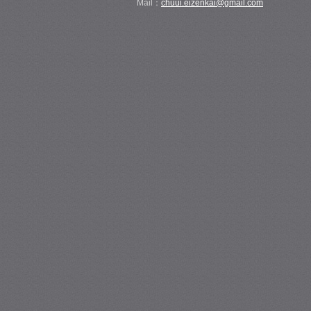
Mail：
chuui.eizenkai@gmail.com