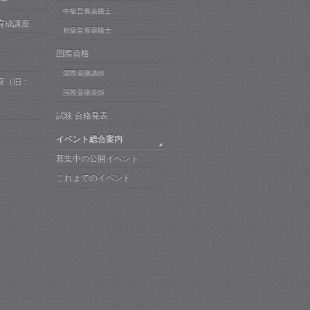
ザー
中級営養薬膳士
育成講座
初級営養薬膳士
国際資格
国際薬膳講師
座（旧：
）
国際薬膳茶師
試験 合格発表
イベント総合案内
募集中の公開イベント
これまでのイベント