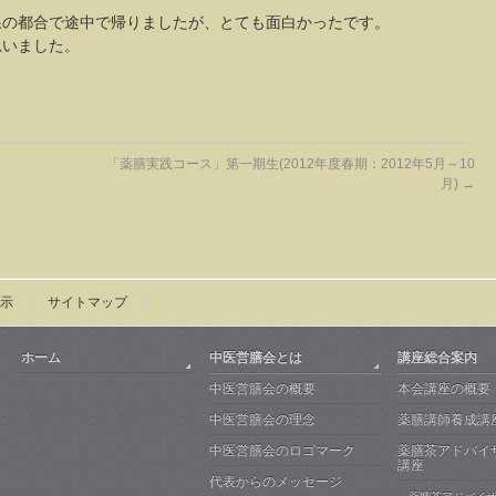
線の都合で途中で帰りましたが、とても面白かったです。
思いました。
「薬膳実践コース」第一期生(2012年度春期：2012年5月～10
月)
→
示
サイトマップ
ホーム
中医営膳会とは
講座総合案内
中医営膳会の概要
本会講座の概要
中医営膳会の理念
薬膳講師養成講
中医営膳会のロゴマーク
薬膳茶アドバイ
講座
代表からのメッセージ