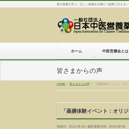
真の薬膳を学ぶ：正しい知識を正確かつ誠実に伝える／
ホーム
中医営膳会とは
皆さまからの声
HOME
»
皆さまからの声
»
「薬膳体験イベント：オリジ
「薬膳体験イベント：オリジナ
投稿日 : 2012-09-15
最終更新日時 : 2019-08-06