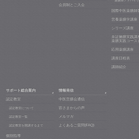
薬膳茶アドバイ
会員制とご入会
国際中医薬膳師
営養薬膳学講座
シリーズ講座
弁証施膳実践講
薬膳実践コース
応用薬膳講座
講座日程表
講師紹介
サポート総合案内
情報発信
認定教室
中医営膳会通信
皆さまからの声
認定教室について
メルマガ
認定教室一覧
よくあるご質問(FAQ)
認定教室を開講するまで
個別指導