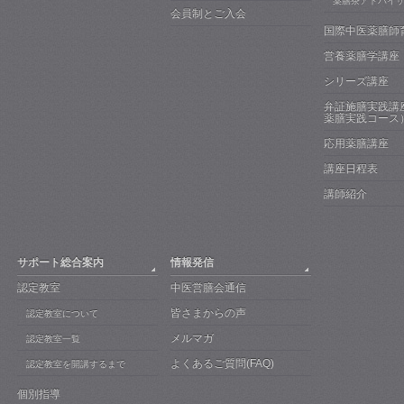
薬膳茶アドバイ
会員制とご入会
国際中医薬膳師
営養薬膳学講座
シリーズ講座
弁証施膳実践講
薬膳実践コース
応用薬膳講座
講座日程表
講師紹介
サポート総合案内
情報発信
認定教室
中医営膳会通信
皆さまからの声
認定教室について
メルマガ
認定教室一覧
よくあるご質問(FAQ)
認定教室を開講するまで
個別指導