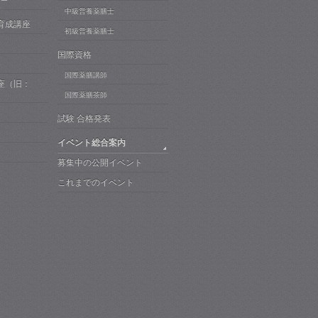
ザー
中級営養薬膳士
育成講座
初級営養薬膳士
国際資格
国際薬膳講師
座（旧：
）
国際薬膳茶師
試験 合格発表
イベント総合案内
募集中の公開イベント
これまでのイベント