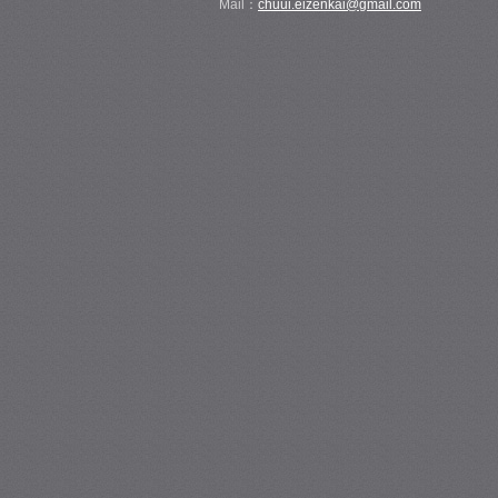
Mail：
chuui.eizenkai@gmail.com