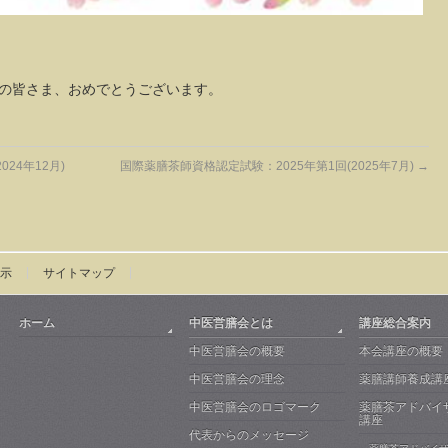
の皆さま、おめでとうございます。
24年12月)
国際薬膳茶師資格認定試験：2025年第1回(2025年7月)
→
示
サイトマップ
ホーム
中医営膳会とは
講座総合案内
中医営膳会の概要
本会講座の概要
中医営膳会の理念
薬膳講師養成講
中医営膳会のロゴマーク
薬膳茶アドバイ
講座
代表からのメッセージ