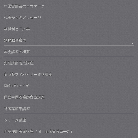
中医営膳会のロゴマーク
代表からのメッセージ
会員制とご入会
講座総合案内
本会講座の概要
薬膳講師養成講座
薬膳茶アドバイザー資格講座
薬膳茶アドバイザー
国際中医薬膳師育成講座
営養薬膳学講座
シリーズ講座
弁証施膳実践講座（旧：薬膳実践コース）