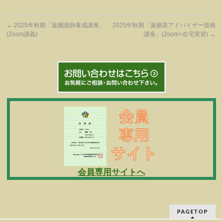
←
2025年秋期「薬膳講師養成講座」
2025年秋期「薬膳茶アドバイザー資格
(Zoom講義)
講座」(Zoom+在宅実習)
→
会員専用サイトへ
PAGETOP